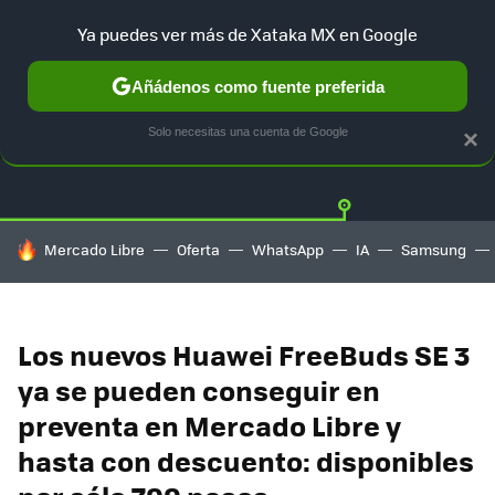
Ya puedes ver más de Xataka MX en Google
Añádenos como fuente preferida
OFERTAS
GUÍA DE COMPRAS
MERCADO LIBRE
AMAZON
Solo necesitas una cuenta de Google
×
HOY SE HABLA DE
Mercado Libre
Oferta
WhatsApp
IA
Samsung
Los nuevos Huawei FreeBuds SE 3
ya se pueden conseguir en
preventa en Mercado Libre y
hasta con descuento: disponibles