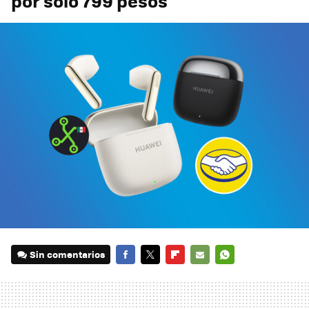
por sólo 799 pesos
Sin comentarios
FACEBOOK
TWITTER
FLIPBOARD
E-
WHATSAPP
MAIL