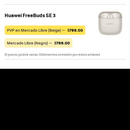
Huawei FreeBuds SE 3
PVP en Mercado Libre (Beige) —
$
799.00
Mercado Libre (Negro) —
$
799.00
El precio podría variar. Obtenemos comisión por estos enlaces