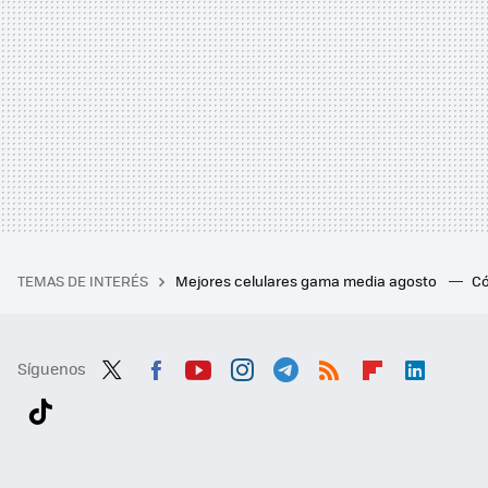
TEMAS DE INTERÉS
Mejores celulares gama media agosto
Có
Síguenos
Twit
Fac
You
Inst
Tele
RSS
Flip
Link
ter
ebo
tub
agr
gra
boa
edI
Tikt
ok
e
am
m
rd
n
ok