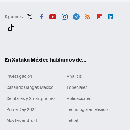
Síguenos
Twit
Fac
You
Inst
Tele
RSS
Flip
Link
ter
ebo
tub
agr
gra
boa
edI
Tikt
ok
e
am
m
rd
n
ok
En Xataka México hablamos de...
Investigación
Análisis
Cazando Gangas Mexico
Especiales
Celulares y Smartphones
Aplicaciones
Prime Day 2024
Tecnología en México
Móviles android
Telcel