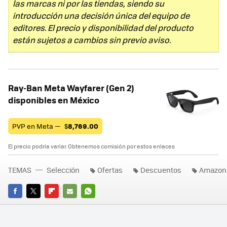
las marcas ni por las tiendas, siendo su
introducción una decisión única del equipo de
editores. El precio y disponibilidad del producto
están sujetos a cambios sin previo aviso.
Ray-Ban Meta Wayfarer (Gen 2)
disponibles en México
PVP en Meta —
$
8,769.00
El precio podría variar. Obtenemos comisión por estos enlaces
TEMAS
Selección
Ofertas
Descuentos
Amazon
FACEBOOK
TWITTER
FLIPBOARD
E-
WHATSAPP
MAIL