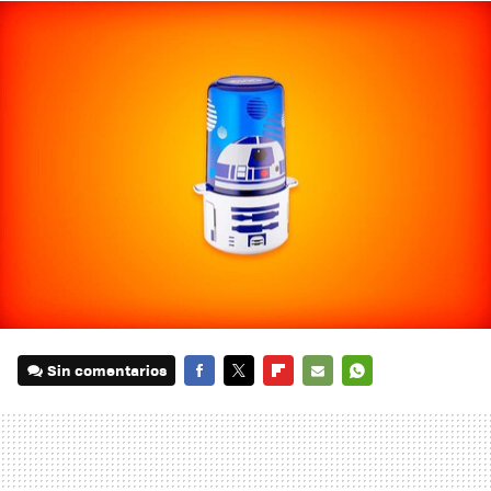
Sin comentarios
FACEBOOK
TWITTER
FLIPBOARD
E-
WHATSAPP
MAIL