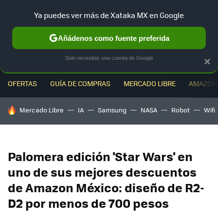
Ya puedes ver más de Xataka MX en Google
MENÚ
NUEVO
Añádenos como fuente preferida
Solo necesitas una cuenta de Google
×
OFERTAS
GUÍA DE COMPRAS
MERCADO LIBRE
AMAZON
HOY SE HABLA DE
Mercado Libre
IA
Samsung
NASA
Robot
Wifi
Palomera edición 'Star Wars' en
uno de sus mejores descuentos
de Amazon México: diseño de R2-
D2 por menos de 700 pesos