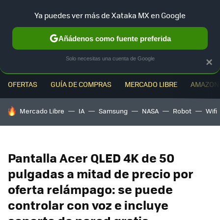
Ya puedes ver más de Xataka MX en Google
MENÚ
NUEVO
Añádenos como fuente preferida
Solo necesitas una cuenta de Google
×
OFERTAS
GUÍA DE COMPRAS
MERCADO LIBRE
AMAZON
HOY SE HABLA DE
Mercado Libre
IA
Samsung
NASA
Robot
Wifi
Pantalla Acer QLED 4K de 50
pulgadas a mitad de precio por
oferta relámpago: se puede
controlar con voz e incluye