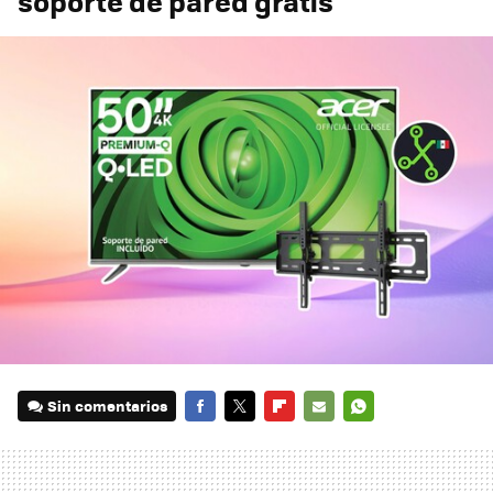
soporte de pared gratis
Sin comentarios
FACEBOOK
TWITTER
FLIPBOARD
E-
WHATSAPP
MAIL