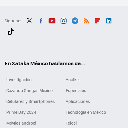
Síguenos
Twit
Fac
You
Inst
Tele
RSS
Flip
Link
ter
ebo
tub
agr
gra
boa
edI
Tikt
ok
e
am
m
rd
n
ok
En Xataka México hablamos de...
Investigación
Análisis
Cazando Gangas Mexico
Especiales
Celulares y Smartphones
Aplicaciones
Prime Day 2024
Tecnología en México
Móviles android
Telcel