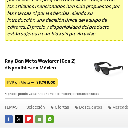
los artículos mencionados han sido propuestos por
las marcas ni por las tiendas, siendo su
introducción una decisión única del equipo de
editores. El precio y disponibilidad del producto
están sujetos a cambios sin previo aviso.
Ray-Ban Meta Wayfarer (Gen 2)
disponibles en México
PVP en Meta —
$
8,769.00
El precio podría variar. Obtenemos comisión por estos enlaces
TEMAS
Selección
Ofertas
Descuentos
Mercado
FACEBOOK
TWITTER
FLIPBOARD
E-
WHATSAPP