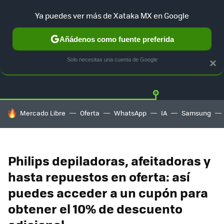
Ya puedes ver más de Xataka MX en Google
Añádenos como fuente preferida
OFERTAS
GUÍA DE COMPRAS
MERCADO LIBRE
AMAZON
Solo necesitas una cuenta de Google
×
HOY SE HABLA DE
Mercado Libre
Oferta
WhatsApp
IA
Samsung
Philips depiladoras, afeitadoras y
hasta repuestos en oferta: así
puedes acceder a un cupón para
obtener el 10% de descuento