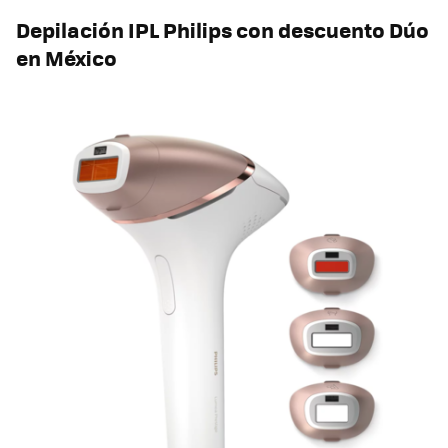
Depilación IPL Philips con descuento Dúo
en México