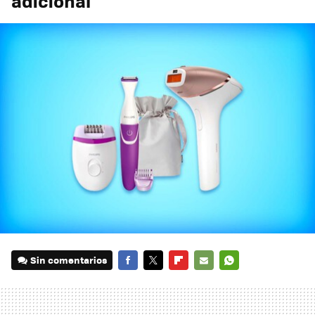
adicional
Sin comentarios
FACEBOOK
TWITTER
FLIPBOARD
E-
WHATSAPP
MAIL