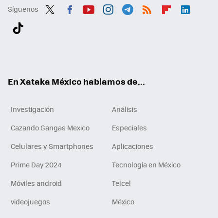
Síguenos
Twit
Fac
You
Inst
Tele
RSS
Flip
Link
ter
ebo
tub
agr
gra
boa
edI
Tikt
ok
e
am
m
rd
n
ok
En Xataka México hablamos de...
Investigación
Análisis
Cazando Gangas Mexico
Especiales
Celulares y Smartphones
Aplicaciones
Prime Day 2024
Tecnología en México
Móviles android
Telcel
videojuegos
México