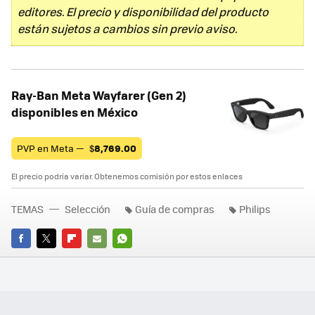
editores. El precio y disponibilidad del producto
están sujetos a cambios sin previo aviso.
Ray-Ban Meta Wayfarer (Gen 2)
disponibles en México
PVP en Meta —
$
8,769.00
El precio podría variar. Obtenemos comisión por estos enlaces
TEMAS
Selección
Guía de compras
Philips
FACEBOOK
TWITTER
FLIPBOARD
E-
WHATSAPP
MAIL