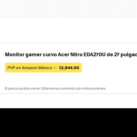
Monitor gamer curvo Acer Nitro EDA270U de 27 pulga
PVP en Amazon México —
$
2,844.00
El precio podría variar. Obtenemos comisión por estos enlaces