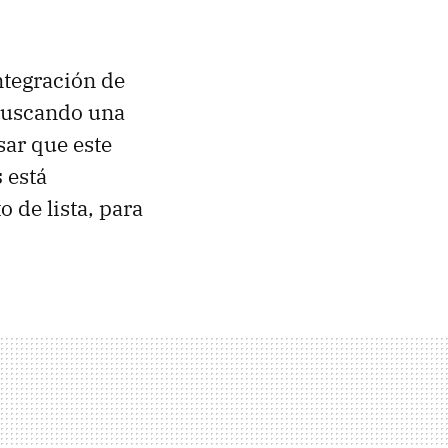
ntegración de
 buscando una
sar que este
s
está
 de lista, para