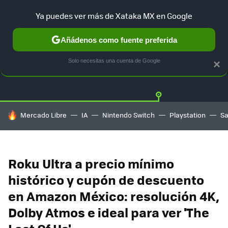
Ya puedes ver más de Xataka MX en Google
Añádenos como fuente preferida
OFERTAS
GUÍA DE COMPRAS
MERCADO LIBRE
AMAZON
Solo necesitas una cuenta de Google
×
HOY SE HABLA DE
Mercado Libre
IA
Nintendo Switch
Playstation
S
Roku Ultra a precio mínimo
histórico y cupón de descuento
en Amazon México: resolución 4K,
Dolby Atmos e ideal para ver 'The