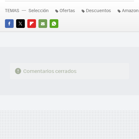
TEMAS
Selección
Ofertas
Descuentos
Amazon
FACEBOOK
TWITTER
FLIPBOARD
E-
WHATSAPP
MAIL
Comentarios cerrados