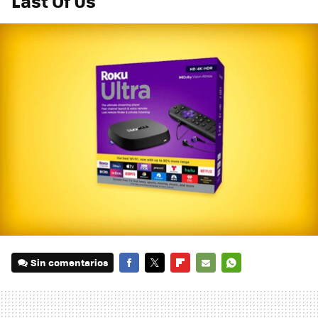
Last Of Us'
Sin comentarios
FACEBOOK
TWITTER
FLIPBOARD
E-
WHATSAPP
MAIL