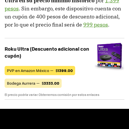
Ultra en su precio mínimo histórico
por
1,399
pesos
. Sin embargo, este dispositivo cuenta con
un cupón de 400 pesos de descuento adicional,
por lo que el precio final será de
999 pesos
.
Roku Ultra (Descuento adicional con
cupón)
PVP en Amazon México —
$
1399.00
Bodega Aurrera —
$
3333.00
El precio podría variar. Obtenemos comisión por estos enlaces