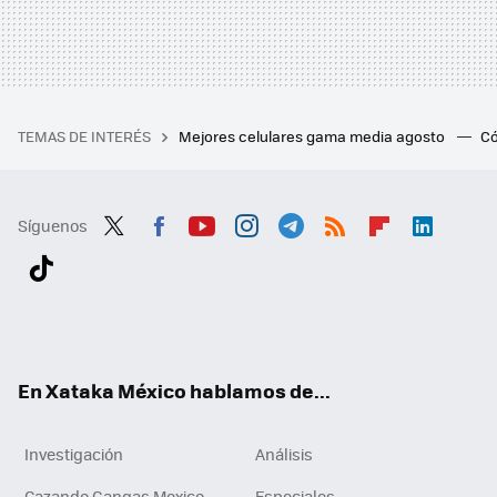
TEMAS DE INTERÉS
Mejores celulares gama media agosto
Có
Síguenos
Twit
Fac
You
Inst
Tele
RSS
Flip
Link
ter
ebo
tub
agr
gra
boa
edI
Tikt
ok
e
am
m
rd
n
ok
En Xataka México hablamos de...
Investigación
Análisis
Cazando Gangas Mexico
Especiales