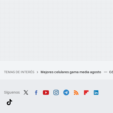
TEMAS DE INTERÉS
Mejores celulares gama media agosto
Có
Síguenos
Twit
Fac
You
Inst
Tele
RSS
Flip
Link
ter
ebo
tub
agr
gra
boa
edI
Tikt