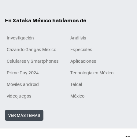
ok
e
am
m
rd
n
ok
En Xataka México hablamos de...
Investigación
Análisis
Cazando Gangas Mexico
Especiales
Celulares y Smartphones
Aplicaciones
Prime Day 2024
Tecnología en México
Móviles android
Telcel
videojuegos
México
VER MÁS TEMAS