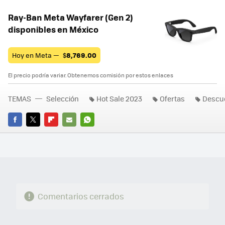
Ray-Ban Meta Wayfarer (Gen 2)
disponibles en México
Hoy en Meta —
$
8,769.00
El precio podría variar. Obtenemos comisión por estos enlaces
TEMAS
Selección
Hot Sale 2023
Ofertas
Descu
FACEBOOK
TWITTER
FLIPBOARD
E-
WHATSAPP
MAIL
Comentarios cerrados