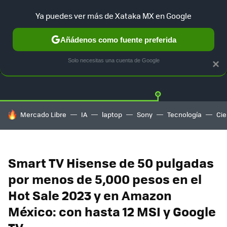
Ya puedes ver más de Xataka MX en Google
Añádenos como fuente preferida
OFERTAS
GUÍA DE COMPRAS
MERCADO LIBRE
AMAZON
Solo necesitas una cuenta de Google
×
HOY SE HABLA DE
Mercado Libre
IA
laptop
Sony
Tecnología
Cie
Smart TV Hisense de 50 pulgadas
por menos de 5,000 pesos en el
Hot Sale 2023 y en Amazon
México: con hasta 12 MSI y Google