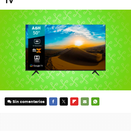
TV
Sin comentarios
FACEBOOK
TWITTER
FLIPBOARD
E-
WHATSAPP
MAIL