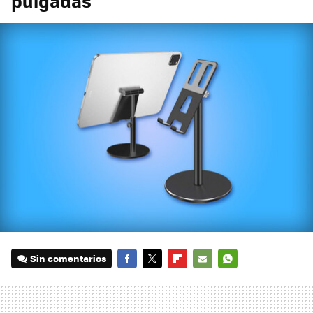
pulgadas
Sin comentarios
FACEBOOK
TWITTER
FLIPBOARD
E-
WHATSAPP
MAIL