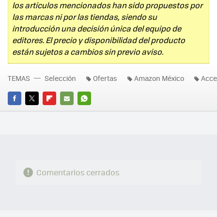
los artículos mencionados han sido propuestos por
las marcas ni por las tiendas, siendo su
introducción una decisión única del equipo de
editores. El precio y disponibilidad del producto
están sujetos a cambios sin previo aviso.
TEMAS
Selección
Ofertas
Amazon México
Acce
FACEBOOK
TWITTER
FLIPBOARD
E-
WHATSAPP
MAIL
Comentarios cerrados