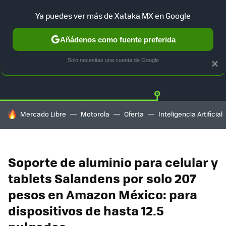
Ya puedes ver más de Xataka MX en Google
Añádenos como fuente preferida
OFERTAS
GUÍA DE COMPRAS
MERCADO LIBRE
AMAZON
Solo necesitas una cuenta de Google
×
HOY SE HABLA DE
Mercado Libre
Motorola
Oferta
Inteligencia Artificial
Soporte de aluminio para celular y
tablets Salandens por solo 207
pesos en Amazon México: para
dispositivos de hasta 12.5