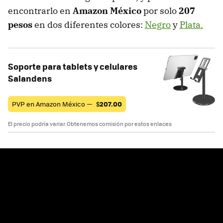
encontrarlo en
Amazon México
por solo
207
pesos
en dos diferentes colores:
Negro
y
Plata.
Soporte para tablets y celulares
Salandens
PVP en Amazon México —
$
207.00
El precio podría variar. Obtenemos comisión por estos enlaces