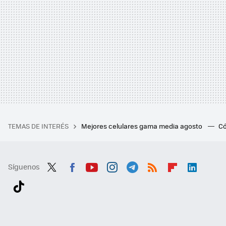
TEMAS DE INTERÉS
Mejores celulares gama media agosto
Có
Síguenos
Twit
Fac
You
Inst
Tele
RSS
Flip
Link
ter
ebo
tub
agr
gra
boa
edI
Tikt
ok
e
am
m
rd
n
ok