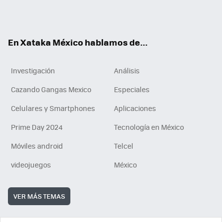
Tikt
ok
e
am
m
rd
n
ok
En Xataka México hablamos de...
Investigación
Análisis
Cazando Gangas Mexico
Especiales
Celulares y Smartphones
Aplicaciones
Prime Day 2024
Tecnología en México
Móviles android
Telcel
videojuegos
México
VER MÁS TEMAS