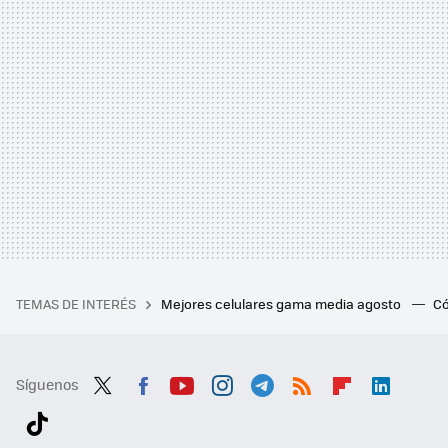
TEMAS DE INTERÉS
Mejores celulares gama media agosto
Có
Síguenos
Twit
Fac
You
Inst
Tele
RSS
Flip
Link
ter
ebo
tub
agr
gra
boa
edI