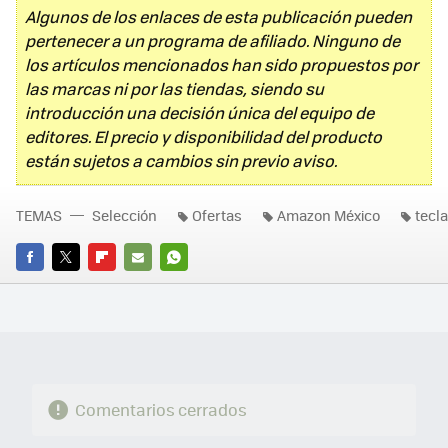
Algunos de los enlaces de esta publicación pueden
pertenecer a un programa de afiliado. Ninguno de
los artículos mencionados han sido propuestos por
las marcas ni por las tiendas, siendo su
introducción una decisión única del equipo de
editores. El precio y disponibilidad del producto
están sujetos a cambios sin previo aviso.
TEMAS
Selección
Ofertas
Amazon México
tecl
FACEBOOK
TWITTER
FLIPBOARD
E-
WHATSAPP
MAIL
Comentarios cerrados