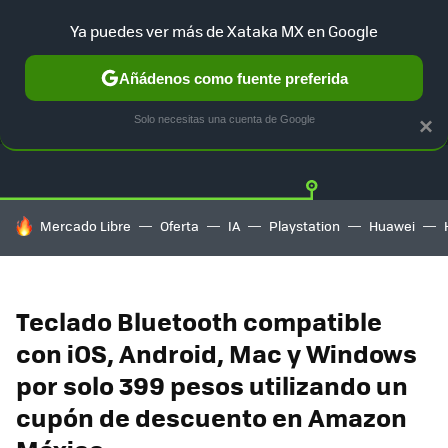
Ya puedes ver más de Xataka MX en Google
Añádenos como fuente preferida
OFERTAS
GUÍA DE COMPRAS
MERCADO LIBRE
AMAZON
Solo necesitas una cuenta de Google
×
HOY SE HABLA DE
Mercado Libre
Oferta
IA
Playstation
Huawei
Teclado Bluetooth compatible
con iOS, Android, Mac y Windows
por solo 399 pesos utilizando un
cupón de descuento en Amazon