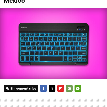
México
Sin comentarios
FACEBOOK
TWITTER
FLIPBOARD
E-
WHATSAPP
MAIL