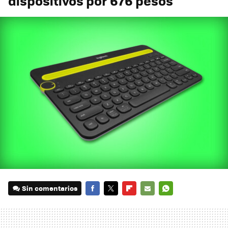
dispositivos por 676 pesos
Sin comentarios
FACEBOOK
TWITTER
FLIPBOARD
E-
WHATSAPP
MAIL