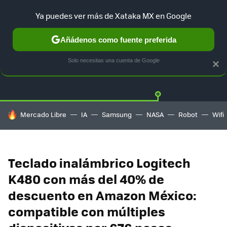
Ya puedes ver más de Xataka MX en Google
Añádenos como fuente preferida
OFERTAS
GUÍA DE COMPRAS
MERCADO LIBRE
AMAZON
Solo necesitas una cuenta de Google
×
HOY SE HABLA DE
Mercado Libre
IA
Samsung
NASA
Robot
Wifi
Teclado inalámbrico Logitech
K480 con más del 40% de
descuento en Amazon México:
compatible con múltiples