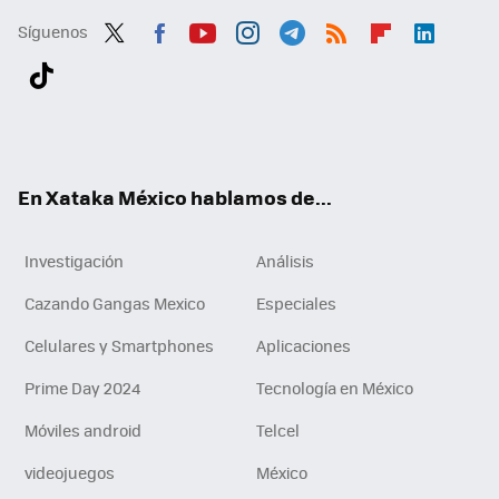
Síguenos
Twit
Fac
You
Inst
Tele
RSS
Flip
Link
ter
ebo
tub
agr
gra
boa
edI
Tikt
ok
e
am
m
rd
n
ok
En Xataka México hablamos de...
Investigación
Análisis
Cazando Gangas Mexico
Especiales
Celulares y Smartphones
Aplicaciones
Prime Day 2024
Tecnología en México
Móviles android
Telcel
videojuegos
México