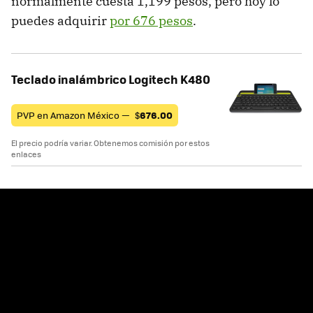
normalmente cuesta 1,199 pesos, pero hoy lo
puedes adquirir
por 676 pesos
.
Teclado inalámbrico Logitech K480
PVP en Amazon México —
$
676.00
El precio podría variar. Obtenemos comisión por estos
enlaces