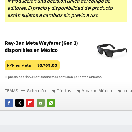
introducción una decisión única del equipo de
editores. El precio y disponibilidad del producto
están sujetos a cambios sin previo aviso.
Ray-Ban Meta Wayfarer (Gen 2)
disponibles en México
PVP en Meta —
$
8,769.00
El precio podría variar. Obtenemos comisión por estos enlaces
TEMAS
Selección
Ofertas
Amazon México
tecl
FACEBOOK
TWITTER
FLIPBOARD
E-
WHATSAPP
MAIL