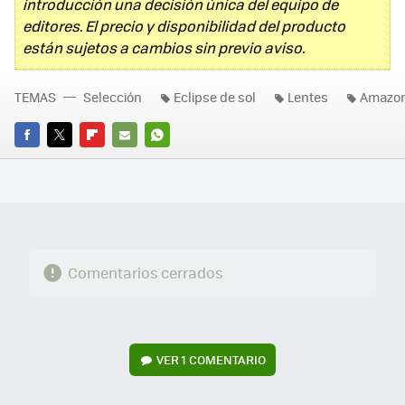
introducción una decisión única del equipo de
editores. El precio y disponibilidad del producto
están sujetos a cambios sin previo aviso.
TEMAS
Selección
Eclipse de sol
Lentes
Amazon
FACEBOOK
TWITTER
FLIPBOARD
E-
WHATSAPP
MAIL
Comentarios cerrados
VER
1 COMENTARIO