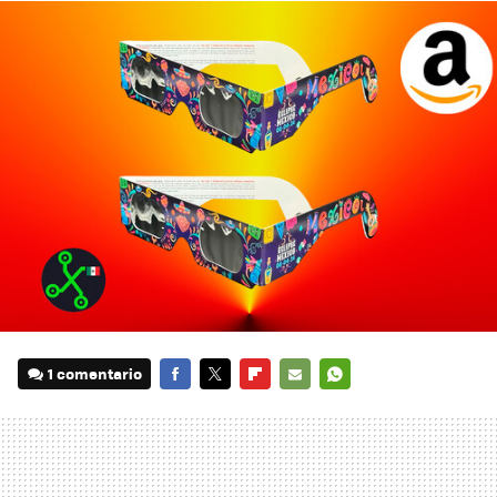
1 comentario
FACEBOOK
TWITTER
FLIPBOARD
E-
WHATSAPP
MAIL