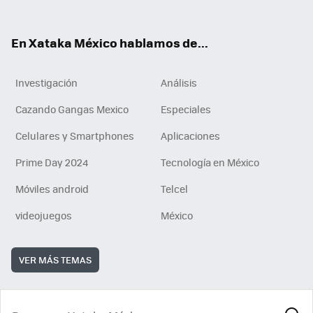
ok
e
am
m
rd
n
ok
En Xataka México hablamos de...
Investigación
Análisis
Cazando Gangas Mexico
Especiales
Celulares y Smartphones
Aplicaciones
Prime Day 2024
Tecnología en México
Móviles android
Telcel
videojuegos
México
VER MÁS TEMAS