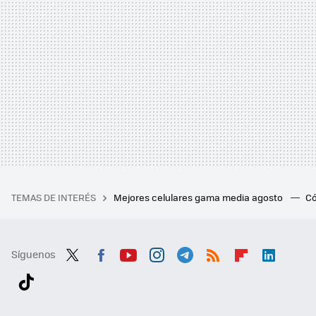
TEMAS DE INTERÉS
Mejores celulares gama media agosto
Có
Síguenos
Twit
Fac
You
Inst
Tele
RSS
Flip
Link
ter
ebo
tub
agr
gra
boa
edI
Tikt