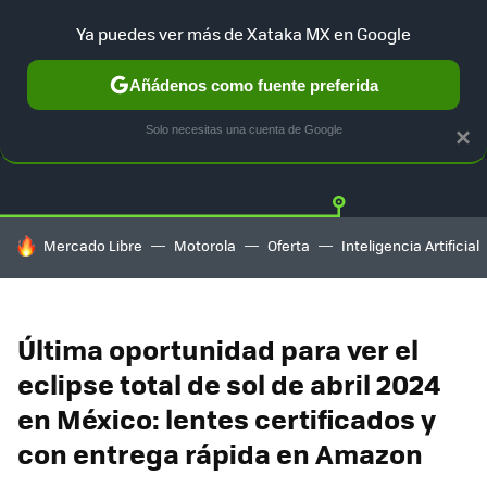
Ya puedes ver más de Xataka MX en Google
Añádenos como fuente preferida
OFERTAS
GUÍA DE COMPRAS
MERCADO LIBRE
AMAZON
Solo necesitas una cuenta de Google
×
HOY SE HABLA DE
Mercado Libre
Motorola
Oferta
Inteligencia Artificial
Última oportunidad para ver el
eclipse total de sol de abril 2024
en México: lentes certificados y
con entrega rápida en Amazon