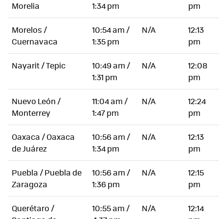
Morelia
1:34 pm
pm
Morelos /
10:54 am /
N/A
12:13
Cuernavaca
1:35 pm
pm
Nayarit / Tepic
10:49 am /
N/A
12:08
1:31 pm
pm
Nuevo León /
11:04 am /
N/A
12:24
Monterrey
1:47 pm
pm
Oaxaca / Oaxaca
10:56 am /
N/A
12:13
de Juárez
1:34 pm
pm
Puebla / Puebla de
10:56 am /
N/A
12:15
Zaragoza
1:36 pm
pm
Querétaro /
10:55 am /
N/A
12:14