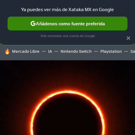
Ya puedes ver más de Xataka MX en Google
MENÚ
NUEVO
Añádenos como fuente preferida
SELECCIÓN
GAMING
HOME
AUTO
TERRITORIO SAM
Solo necesitas una cuenta de Google
×
HOY SE HABLA DE
Mercado Libre
IA
Nintendo Switch
Playstation
S