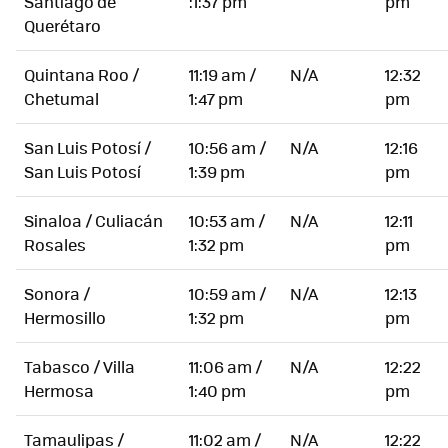
Santiago de
:1:37 pm
pm
Querétaro
Quintana Roo /
11:19 am /
N/A
12:32
Chetumal
1:47 pm
pm
San Luis Potosí /
10:56 am /
N/A
12:16
San Luis Potosí
1:39 pm
pm
Sinaloa / Culiacán
10:53 am /
N/A
12:11
Rosales
1:32 pm
pm
Sonora /
10:59 am /
N/A
12:13
Hermosillo
1:32 pm
pm
Tabasco / Villa
11:06 am /
N/A
12:22
Hermosa
1:40 pm
pm
Tamaulipas /
11:02 am /
N/A
12:22