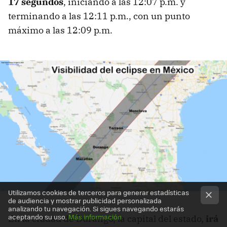
17 segundos
, iniciando a las 12:07 p.m. y
terminando a las 12:11 p.m., con un punto
máximo a las 12:09 p.m.
Utilizamos cookies de terceros para generar estadísticas
de audiencia y mostrar publicidad personalizada
analizando tu navegación. Si sigues navegando estarás
aceptando su uso.
Más información
En la ciudad de Durango, la capital del estado,
irá