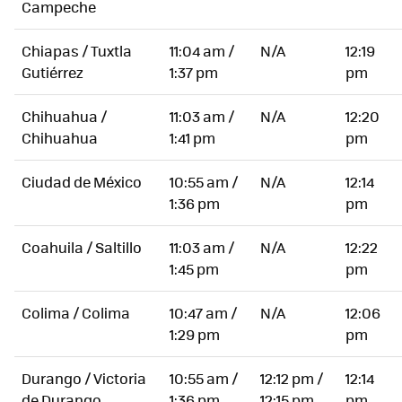
Campeche
Chiapas / Tuxtla
11:04 am /
N/A
12:19
Gutiérrez
1:37 pm
pm
Chihuahua /
11:03 am /
N/A
12:20
Chihuahua
1:41 pm
pm
Ciudad de México
10:55 am /
N/A
12:14
1:36 pm
pm
Coahuila / Saltillo
11:03 am /
N/A
12:22
1:45 pm
pm
Colima / Colima
10:47 am /
N/A
12:06
1:29 pm
pm
Durango / Victoria
10:55 am /
12:12 pm /
12:14
de Durango
1:36 pm
12:15 pm
pm