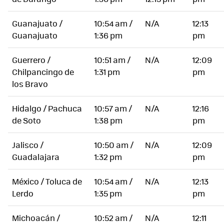
Guanajuato /
10:54 am /
N/A
12:13
Guanajuato
1:36 pm
pm
Guerrero /
10:51 am /
N/A
12:09
Chilpancingo de
1:31 pm
pm
los Bravo
Hidalgo / Pachuca
10:57 am /
N/A
12:16
de Soto
1:38 pm
pm
Jalisco /
10:50 am /
N/A
12:09
Guadalajara
1:32 pm
pm
México / Toluca de
10:54 am /
N/A
12:13
Lerdo
1:35 pm
pm
Michoacán /
10:52 am /
N/A
12:11