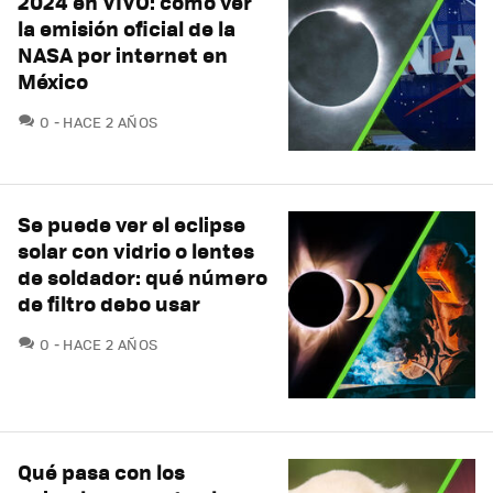
2024 en VIVO: cómo ver
la emisión oficial de la
NASA por internet en
México
COMENTARIOS
0
HACE 2 AÑOS
Se puede ver el eclipse
solar con vidrio o lentes
de soldador: qué número
de filtro debo usar
COMENTARIOS
0
HACE 2 AÑOS
Qué pasa con los