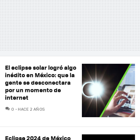
El eclipse solar logró algo
inédito en México: que la
gente se desconectara
por un momento de
internet
COMENTARIOS
0
HACE 2 AÑOS
Eclipse 2024 de México