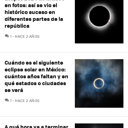
en fotos: así se vio el
histórico suceso en
diferentes partes de la
república
COMENTARIOS
1
HACE 2 AÑOS
Cuándo es el siguiente
eclipse solar en México:
cuántos años faltan y en
qué estados o ciudades
se verá
COMENTARIOS
1
HACE 2 AÑOS
A qué hora va a terminar