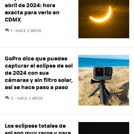
abril de 2024: hora
exacta para verlo en
CDMX
COMENTARIOS
1
HACE 2 AÑOS
GoPro dice que puedes
capturar el eclipse de sol
de 2024 con sus
cámaras y sin filtro solar,
así se hace paso a paso
COMENTARIOS
0
HACE 2 AÑOS
Los eclipses totales de
sol son muy raros y para