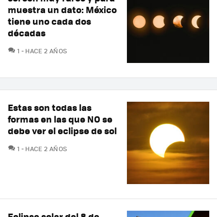
muestra un dato: México
tiene uno cada dos
décadas
COMENTARIOS
1
HACE 2 AÑOS
Estas son todas las
formas en las que NO se
debe ver el eclipse de sol
COMENTARIOS
1
HACE 2 AÑOS
Eclipse solar del 8 de