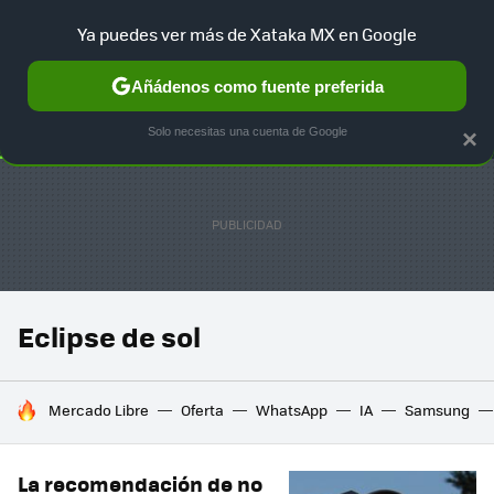
Ya puedes ver más de Xataka MX en Google
SELECCIÓN
GAMING
HOME
AUTO
TERRITORIO SAM
Añádenos como fuente preferida
Solo necesitas una cuenta de Google
×
Eclipse de sol
HOY SE HABLA DE
Mercado Libre
Oferta
WhatsApp
IA
Samsung
La recomendación de no