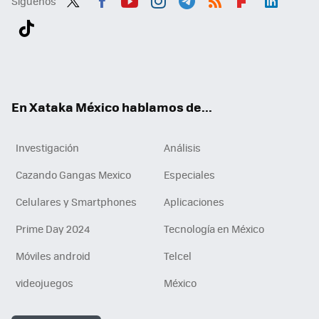
Síguenos
Twit
Fac
You
Inst
Tele
RSS
Flip
Link
ter
ebo
tub
agr
gra
boa
edI
Tikt
ok
e
am
m
rd
n
ok
En Xataka México hablamos de...
Investigación
Análisis
Cazando Gangas Mexico
Especiales
Celulares y Smartphones
Aplicaciones
Prime Day 2024
Tecnología en México
Móviles android
Telcel
videojuegos
México