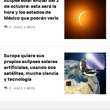
Eclipse solar anular del 2
de octubre: esta será la
hora y los estados de
México que podrán verlo
COMENTARIOS
0
HACE 2 AÑOS
Europa quiere sus
propios eclipses solares
artificiales, usando dos
satélites, mucha ciencia
y tecnología
COMENTARIOS
0
HACE 2 AÑOS