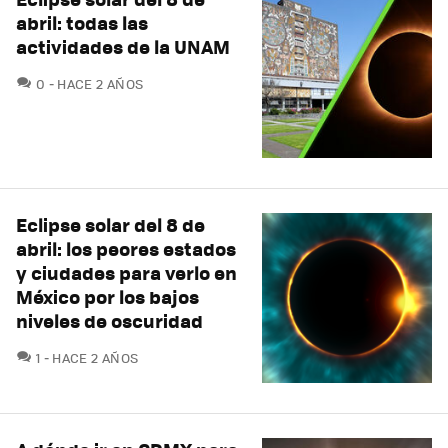
abril: todas las
actividades de la UNAM
COMENTARIOS
0
HACE 2 AÑOS
Eclipse solar del 8 de
abril: los peores estados
y ciudades para verlo en
México por los bajos
niveles de oscuridad
COMENTARIOS
1
HACE 2 AÑOS