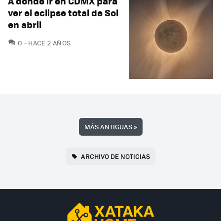
A dónde ir en CDMX para
ver el eclipse total de Sol
en abril
COMENTARIOS
0
HACE 2 AÑOS
MÁS ANTIGUAS
»
ARCHIVO DE NOTICIAS