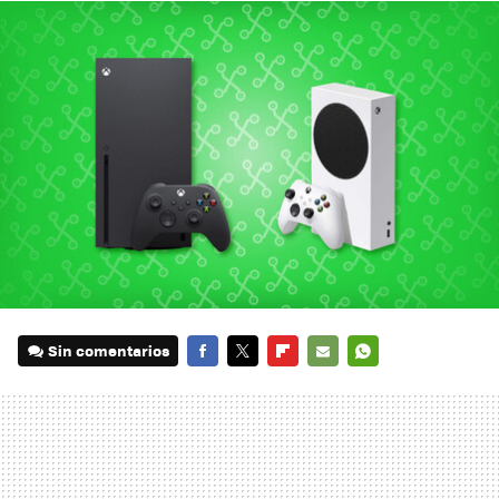
Sin comentarios
FACEBOOK
TWITTER
FLIPBOARD
E-
WHATSAPP
MAIL