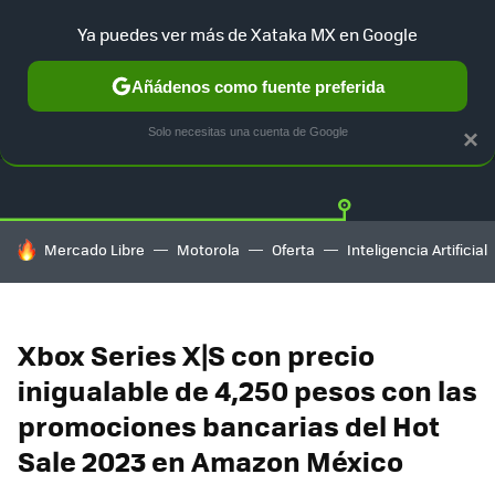
Ya puedes ver más de Xataka MX en Google
Añádenos como fuente preferida
OFERTAS
GUÍA DE COMPRAS
MERCADO LIBRE
AMAZON
Solo necesitas una cuenta de Google
×
HOY SE HABLA DE
Mercado Libre
Motorola
Oferta
Inteligencia Artificial
Xbox Series X|S con precio
inigualable de 4,250 pesos con las
promociones bancarias del Hot
Sale 2023 en Amazon México