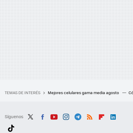
TEMAS DE INTERÉS
Mejores celulares gama media agosto
Có
Síguenos
Twit
Fac
You
Inst
Tele
RSS
Flip
Link