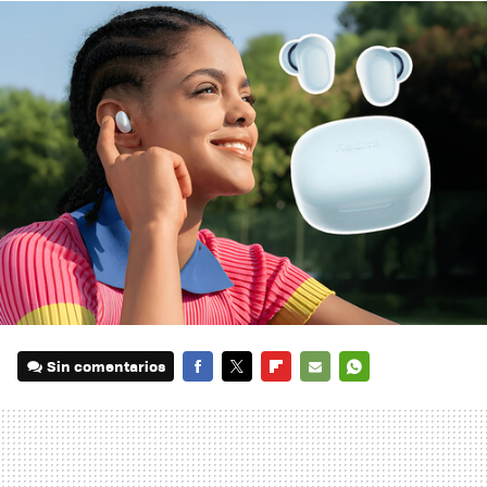
Sin comentarios
FACEBOOK
TWITTER
FLIPBOARD
E-
WHATSAPP
MAIL