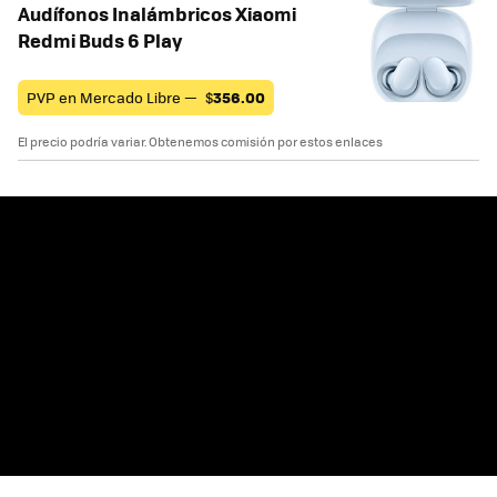
Audífonos Inalámbricos Xiaomi
Redmi Buds 6 Play
PVP en Mercado Libre —
$
356.00
El precio podría variar. Obtenemos comisión por estos enlaces