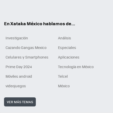
ter
ebo
tub
agr
gra
boa
edI
Tikt
ok
e
am
m
rd
n
ok
En Xataka México hablamos de...
Investigación
Análisis
Cazando Gangas Mexico
Especiales
Celulares y Smartphones
Aplicaciones
Prime Day 2024
Tecnología en México
Móviles android
Telcel
videojuegos
México
VER MÁS TEMAS