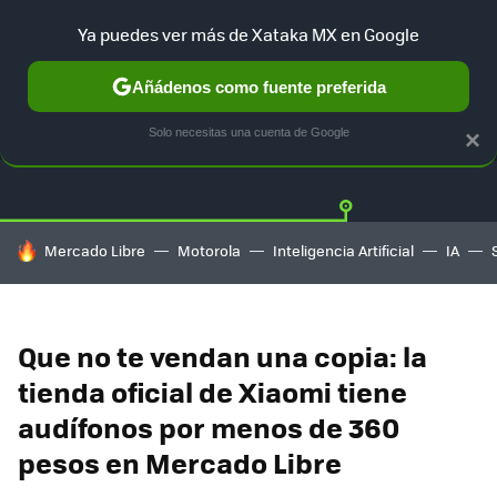
Ya puedes ver más de Xataka MX en Google
Añádenos como fuente preferida
OFERTAS
GUÍA DE COMPRAS
MERCADO LIBRE
AMAZON
Solo necesitas una cuenta de Google
×
HOY SE HABLA DE
Mercado Libre
Motorola
Inteligencia Artificial
IA
Que no te vendan una copia: la
tienda oficial de Xiaomi tiene
audífonos por menos de 360
pesos en Mercado Libre