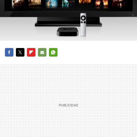
FACEBOOK
TWITTER
FLIPBOARD
E-
WHATSAPP
MAIL