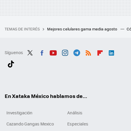
TEMAS DE INTERÉS
Mejores celulares gama media agosto
Có
Síguenos
Twit
Fac
You
Inst
Tele
RSS
Flip
Link
ter
ebo
tub
agr
gra
boa
edI
Tikt
ok
e
am
m
rd
n
ok
En Xataka México hablamos de...
Investigación
Análisis
Cazando Gangas Mexico
Especiales