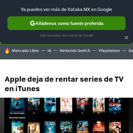
Ya puedes ver más de Xataka MX en Google
SELECCIÓN
GAMING
HOME
AUTO
TERRITORIO SAM
Añádenos como fuente preferida
Solo necesitas una cuenta de Google
×
HOY SE HABLA DE
Mercado Libre
IA
Nintendo Switch
Playstation
S
Apple deja de rentar series de TV
en iTunes