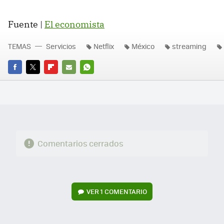
Fuente |
El economista
TEMAS
Servicios
Netflix
México
streaming
FACEBOOK
TWITTER
FLIPBOARD
E-
WHATSAPP
MAIL
Comentarios cerrados
VER
1 COMENTARIO