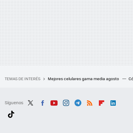
TEMAS DE INTERÉS
Mejores celulares gama media agosto
Có
Síguenos
Twit
Fac
You
Inst
Tele
RSS
Flip
Link
ter
ebo
tub
agr
gra
boa
edI
Tikt
ok
e
am
m
rd
n
ok