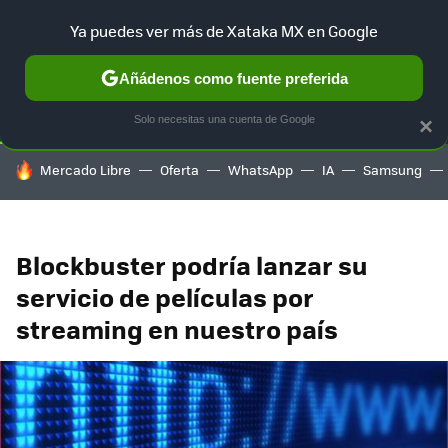
Ya puedes ver más de Xataka MX en Google
SELECCIÓN
GAMING
HOME
AUTO
TERRITORIO SAM
Añádenos como fuente preferida
Solo necesitas una cuenta de Google
×
HOY SE HABLA DE
Mercado Libre
Oferta
WhatsApp
IA
Samsung
Blockbuster podría lanzar su
servicio de películas por
streaming en nuestro país