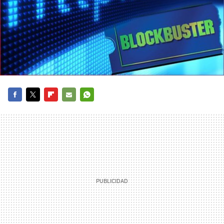
FACEBOOK
TWITTER
FLIPBOARD
E-
WHATSAPP
MAIL