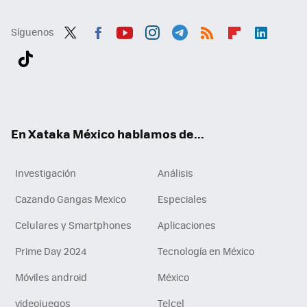
Síguenos
Twit
Fac
You
Inst
Tele
RSS
Flip
Link
ter
ebo
tub
agr
gra
boa
edI
Tikt
ok
e
am
m
rd
n
ok
En Xataka México hablamos de...
Investigación
Análisis
Cazando Gangas Mexico
Especiales
Celulares y Smartphones
Aplicaciones
Prime Day 2024
Tecnología en México
Móviles android
México
videojuegos
Telcel