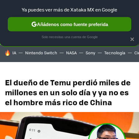
Ya puedes ver más de Xataka MX en Google
SELECCIÓN
GAMING
HOME
AUTO
TERRITORIO SAM
Añádenos como fuente preferida
Solo necesitas una cuenta de Google
×
HOY SE HABLA DE
IA
Nintendo Switch
NASA
Sony
Tecnología
Ci
El dueño de Temu perdió miles de
millones en un solo día y ya no es
el hombre más rico de China