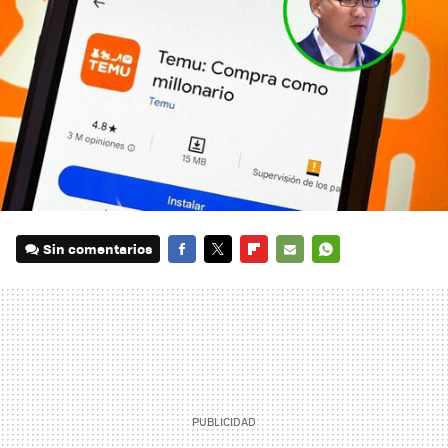
Sin comentarios
FACEBOOK
TWITTER
FLIPBOARD
E-
WHATSAPP
MAIL