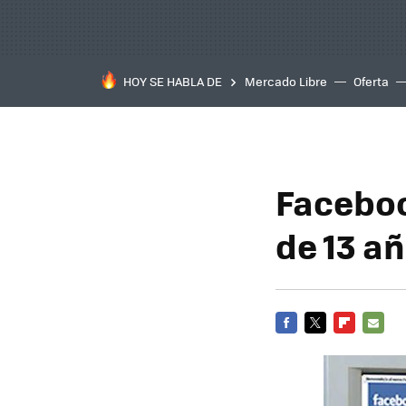
HOY SE HABLA DE
Mercado Libre
Oferta
Faceboo
de 13 a
FACEBOOK
TWITTER
FLIPBOARD
E-
MAIL