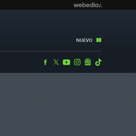
NUEVO
Facebook
Twitter
Youtube
Instagram
googlenews
Tiktok