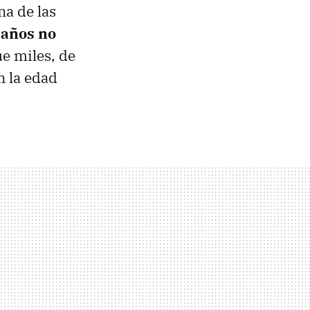
na de las
 años no
ue miles, de
n la edad