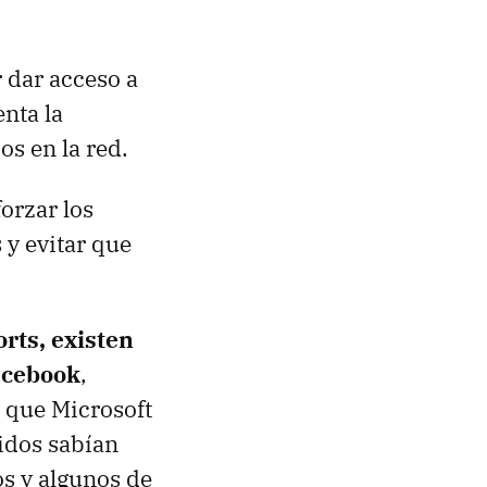
r dar acceso a
nta la
os en la red.
orzar los
 y evitar que
rts, existen
acebook
,
 que Microsoft
idos sabían
os y algunos de