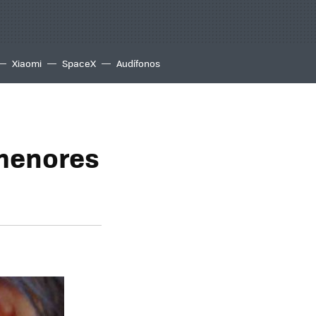
Xiaomi
SpaceX
Audífonos
 menores