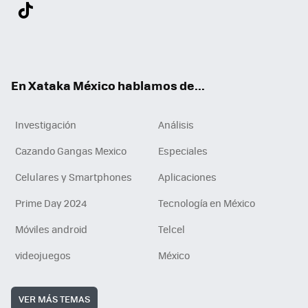
Twit
Fac
You
Inst
Tele
RSS
Flip
Link
ter
ebo
tub
agr
gra
boa
edI
Tikt
ok
e
am
m
rd
n
ok
En Xataka México hablamos de...
Investigación
Análisis
Cazando Gangas Mexico
Especiales
Celulares y Smartphones
Aplicaciones
Prime Day 2024
Tecnología en México
Móviles android
Telcel
videojuegos
México
VER MÁS TEMAS