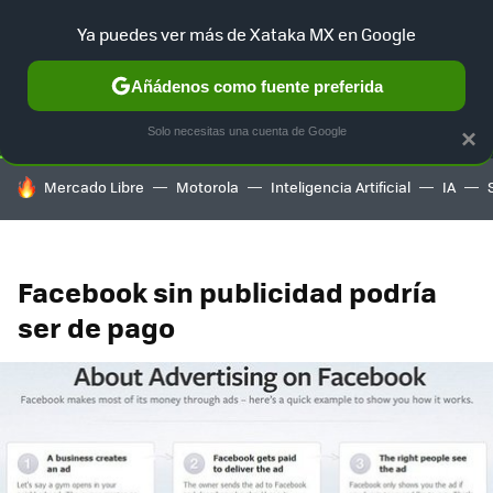
Ya puedes ver más de Xataka MX en Google
SELECCIÓN
GAMING
HOME
AUTO
TERRITORIO SAM
Añádenos como fuente preferida
Solo necesitas una cuenta de Google
×
HOY SE HABLA DE
Mercado Libre
Motorola
Inteligencia Artificial
IA
Facebook sin publicidad podría
ser de pago