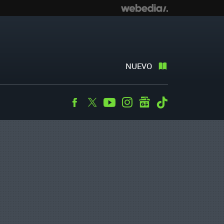
NUEVO
Facebook
Twitter
Youtube
Instagram
googlenews
Tiktok