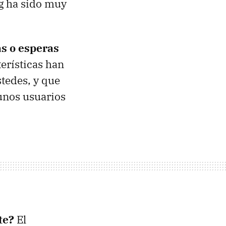
ng ha sido muy
as o esperas
terísticas han
stedes, y que
unos usuarios
te?
El