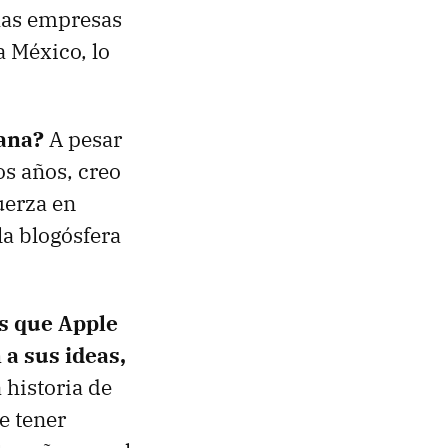
has empresas
 México, lo
cana?
A pesar
os años, creo
uerza en
la blogósfera
es que Apple
a sus ideas,
 historia de
e tener