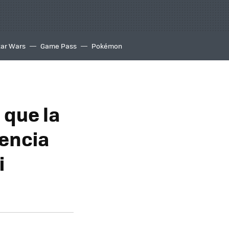
tar Wars
Game Pass
Pokémon
 que la
encia
i