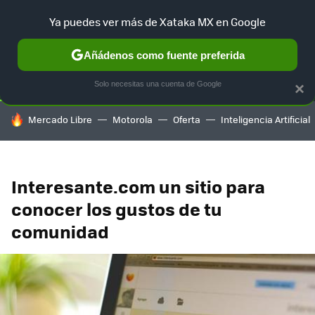
Ya puedes ver más de Xataka MX en Google
SELECCIÓN
GAMING
HOME
AUTO
TERRITORIO SAM
Añádenos como fuente preferida
Solo necesitas una cuenta de Google
×
HOY SE HABLA DE
Mercado Libre
Motorola
Oferta
Inteligencia Artificial
Interesante.com un sitio para
conocer los gustos de tu
comunidad