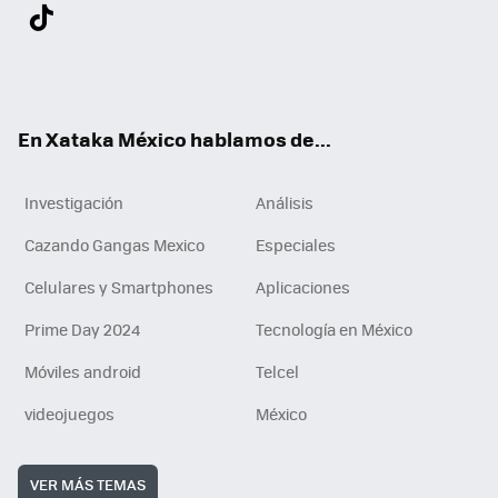
Twit
Fac
You
Inst
Tele
RSS
Flip
Link
ter
ebo
tub
agr
gra
boa
edI
Tikt
ok
e
am
m
rd
n
ok
En Xataka México hablamos de...
Investigación
Análisis
Cazando Gangas Mexico
Especiales
Celulares y Smartphones
Aplicaciones
Prime Day 2024
Tecnología en México
Móviles android
Telcel
videojuegos
México
VER MÁS TEMAS