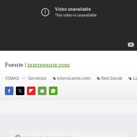
Fuente |
interesante.com
TEMAS
Servicios
interesante.com
Red Social
L
FACEBOOK
TWITTER
FLIPBOARD
E-
WHATSAPP
MAIL