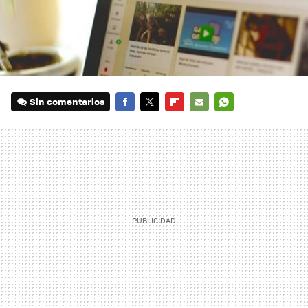
Sin comentarios
FACEBOOK
TWITTER
FLIPBOARD
E-
WHATSAPP
MAIL