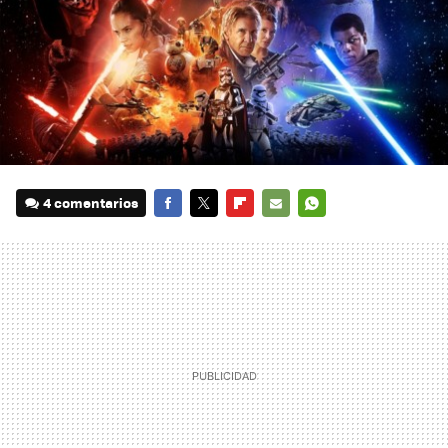
4 comentarios
FACEBOOK
TWITTER
FLIPBOARD
E-
WHATSAPP
MAIL