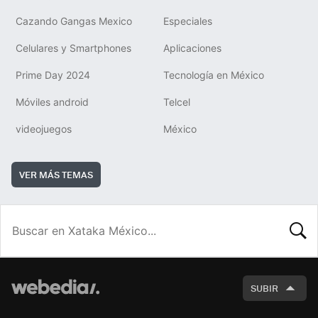
Cazando Gangas Mexico
Especiales
Celulares y Smartphones
Aplicaciones
Prime Day 2024
Tecnología en México
Móviles android
Telcel
videojuegos
México
VER MÁS TEMAS
BUSCA
SUBIR