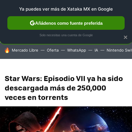
Ya puedes ver más de Xataka MX en Google
SELECCIÓN
GAMING
HOME
AUTO
TERRITORIO 
Añádenos como fuente preferida
Solo necesitas una cuenta de Google
×
HOY SE HABLA DE
Mercado Libre
Oferta
WhatsApp
IA
Nintendo Swi
Star Wars: Episodio VII ya ha sido
descargada más de 250,000
veces en torrents