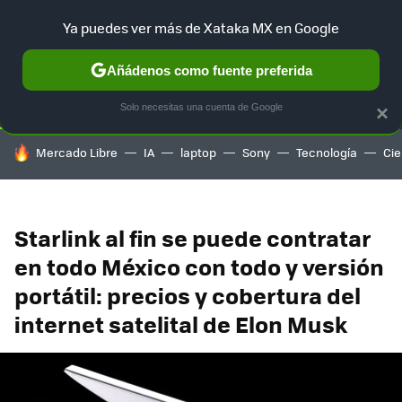
Ya puedes ver más de Xataka MX en Google
SELECCIÓN
GAMING
HOME
AUTO
TERRITORIO SAM
Añádenos como fuente preferida
Solo necesitas una cuenta de Google
×
HOY SE HABLA DE
Mercado Libre
IA
laptop
Sony
Tecnología
Cie
Starlink al fin se puede contratar
en todo México con todo y versión
portátil: precios y cobertura del
internet satelital de Elon Musk