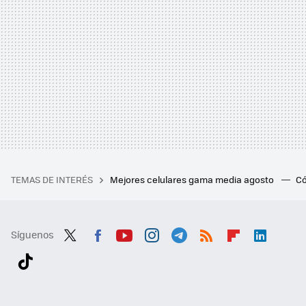
TEMAS DE INTERÉS
Mejores celulares gama media agosto
Có
Síguenos
Twit
Fac
You
Inst
Tele
RSS
Flip
Link
ter
ebo
tub
agr
gra
boa
edI
Tikt
ok
e
am
m
rd
n
ok