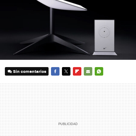
Sin comentarios
FACEBOOK
TWITTER
FLIPBOARD
E-
WHATSAPP
MAIL