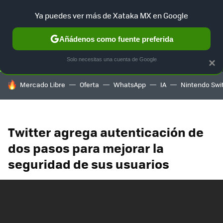
Ya puedes ver más de Xataka MX en Google
SELECCIÓN
GAMING
HOME
AUTO
TERRITORIO SAM
Añádenos como fuente preferida
Solo necesitas una cuenta de Google
×
HOY SE HABLA DE
Mercado Libre
Oferta
WhatsApp
IA
Nintendo Swi
Twitter agrega autenticación de
dos pasos para mejorar la
seguridad de sus usuarios