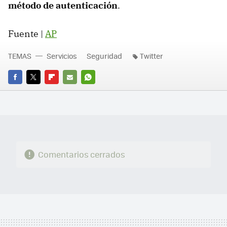
método de autenticación
.
Fuente |
AP
TEMAS
Servicios
Seguridad
Twitter
FACEBOOK
TWITTER
FLIPBOARD
E-
WHATSAPP
MAIL
Comentarios cerrados