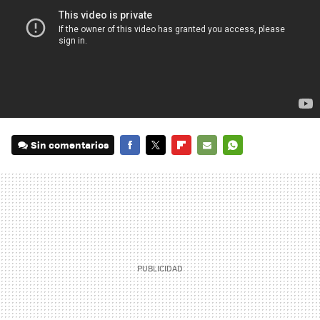
Sin comentarios
FACEBOOK
TWITTER
FLIPBOARD
E-
WHATSAPP
MAIL