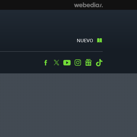
NUEVO
Facebook
Twitter
Youtube
Instagram
googlenews
Tiktok