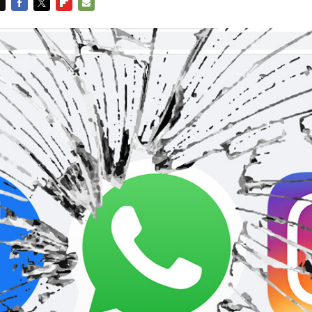
FACEBOOK
TWITTER
FLIPBOARD
E-
MAIL