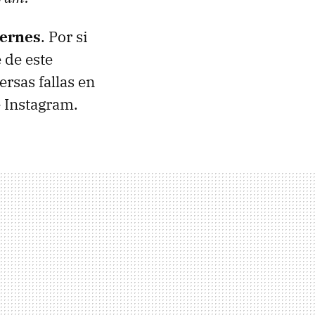
iernes
. Por si
e de este
rsas fallas en
e Instagram.