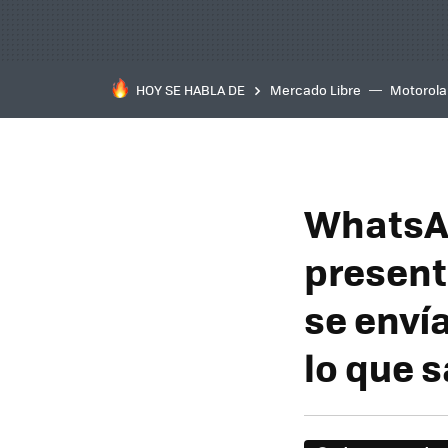
HOY SE HABLA DE
Mercado Libre
Motorola
WhatsAp
presenta
se enví
lo que 