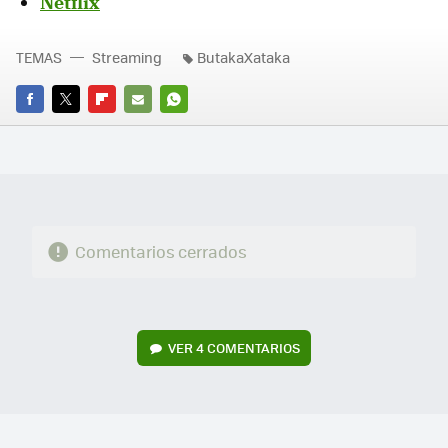
Netflix
TEMAS
Streaming
ButakaXataka
FACEBOOK
TWITTER
FLIPBOARD
E-
WHATSAPP
MAIL
Comentarios cerrados
VER
4 COMENTARIOS