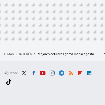
TEMAS DE INTERÉS
Mejores celulares gama media agosto
Có
Síguenos
Twit
Fac
You
Inst
Tele
RSS
Flip
Link
ter
ebo
tub
agr
gra
boa
edI
Tikt
ok
e
am
m
rd
n
ok