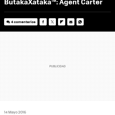
ButakaXataka™: Agent Carter
4 comentarios
FACEBOOK
TWITTER
FLIPBOARD
E-
WHATSAPP
MAIL
14 Mayo 2016