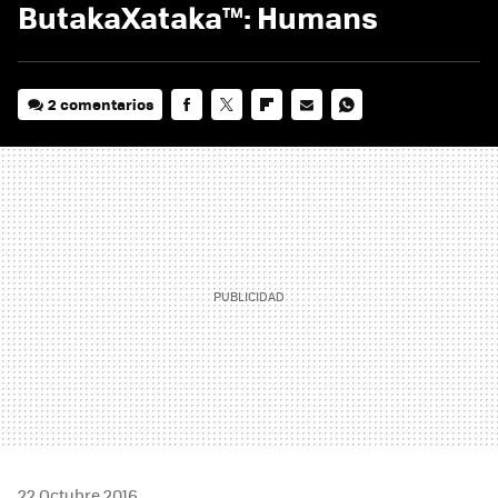
ButakaXataka™: Humans
2 comentarios
FACEBOOK
TWITTER
FLIPBOARD
E-
WHATSAPP
MAIL
22 Octubre 2016