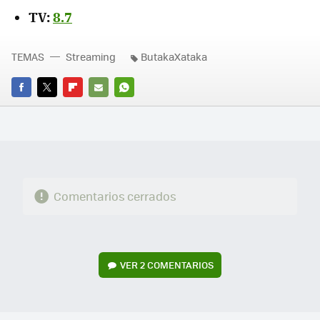
TV:
8.7
TEMAS
Streaming
ButakaXataka
FACEBOOK
TWITTER
FLIPBOARD
E-
WHATSAPP
MAIL
Comentarios cerrados
VER
2 COMENTARIOS