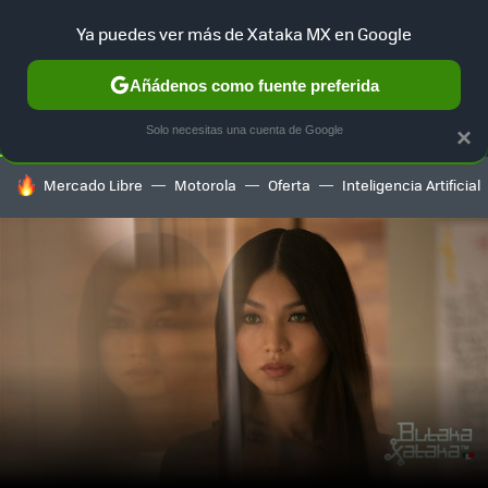
Ya puedes ver más de Xataka MX en Google
SELECCIÓN
GAMING
HOME
AUTO
TERRITORIO SAM
Añádenos como fuente preferida
Solo necesitas una cuenta de Google
×
HOY SE HABLA DE
Mercado Libre
Motorola
Oferta
Inteligencia Artificial