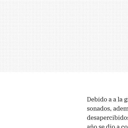
Debido a a la g
sonados, ademá
desapercibidos
año se dio a c