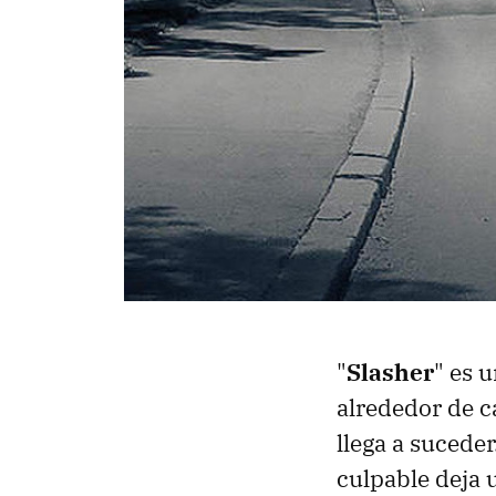
"
Slasher
" es 
alrededor de ca
llega a sucede
culpable deja 