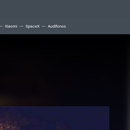
Xiaomi
SpaceX
Audífonos