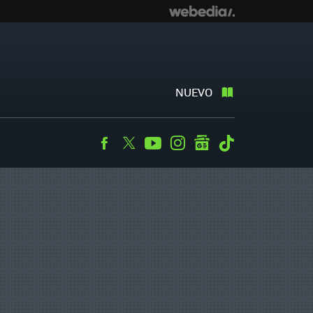
NUEVO
Facebook
Twitter
Youtube
Instagram
googlenews
Tiktok