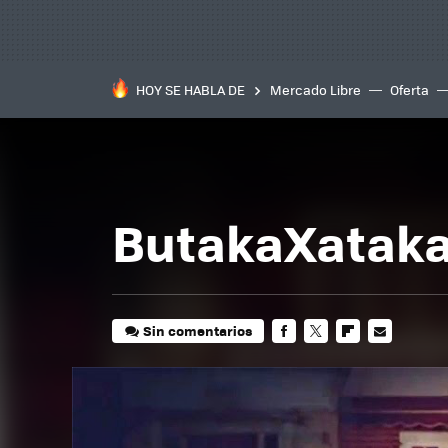
HOY SE HABLA DE
Mercado Libre
Oferta
ButakaXataka
Sin comentarios
FACEBOOK
TWITTER
FLIPBOARD
E-
MAIL