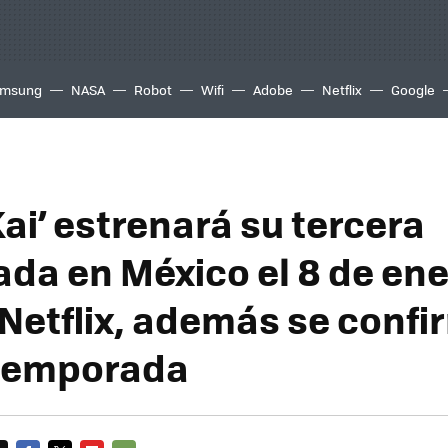
msung
NASA
Robot
Wifi
Adobe
Netflix
Google
ai’ estrenará su tercera
da en México el 8 de ene
 Netflix, además se conf
 temporada