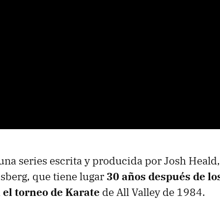
 una series escrita y producida por Josh Heald
sberg, que tiene lugar
30 años después de lo
 el torneo de Karate
de All Valley de 1984.