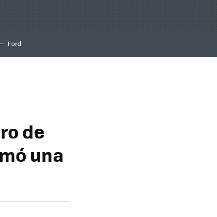
Ford
ro de
irmó una