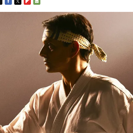
FACEBOOK
TWITTER
FLIPBOARD
E-
MAIL