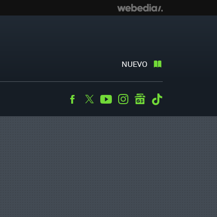
NUEVO
Facebook
Twitter
Youtube
Instagram
googlenews
Tiktok