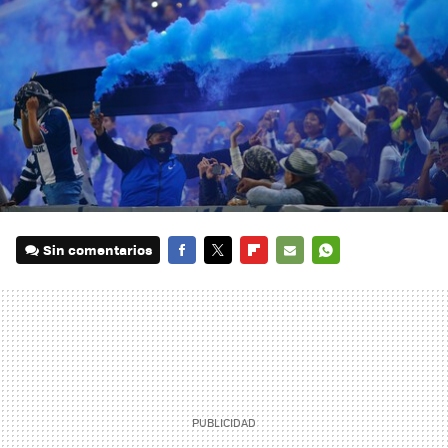
Sin comentarios
FACEBOOK
TWITTER
FLIPBOARD
E-
WHATSAPP
MAIL