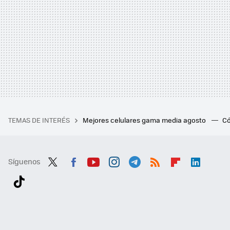
TEMAS DE INTERÉS
Mejores celulares gama media agosto
Có
Síguenos
Twit
Fac
You
Inst
Tele
RSS
Flip
Link
ter
ebo
tub
agr
gra
boa
edI
Tikt
ok
e
am
m
rd
n
ok