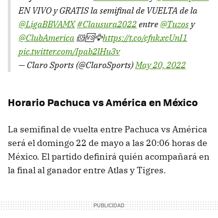
EN VIVO y GRATIS la semifinal de VUELTA de la
@LigaBBVAMX
#Clausura2022
entre
@Tuzos
y
@ClubAmerica
🐹🆚🦅
https://t.co/cfnkxcUnI1
pic.twitter.com/Ipab2lHu3v
— Claro Sports (@ClaroSports)
May 20, 2022
Horario Pachuca vs América en México
La semifinal de vuelta entre Pachuca vs América
será el domingo 22 de mayo a las 20:06 horas de
México. El partido definirá quién acompañará en
la final al ganador entre Atlas y Tigres.