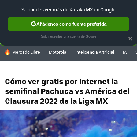
Ya puedes ver más de Xataka MX en Google
SELECCIÓN
GAMING
HOME
AUTO
TERRITORIO SAM
Añádenos como fuente preferida
Solo necesitas una cuenta de Google
×
HOY SE HABLA DE
Mercado Libre
Motorola
Inteligencia Artificial
IA
Cómo ver gratis por internet la
semifinal Pachuca vs América del
Clausura 2022 de la Liga MX