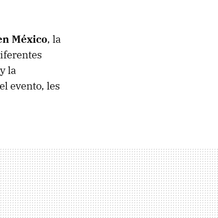
en México
, la
iferentes
y la
l evento, les