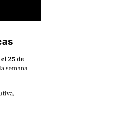
cas
el 25 de
ada semana
utiva,