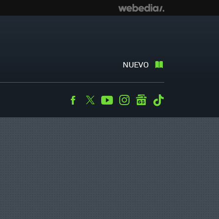
NUEVO
Facebook
Twitter
Youtube
Instagram
googlenews
Tiktok