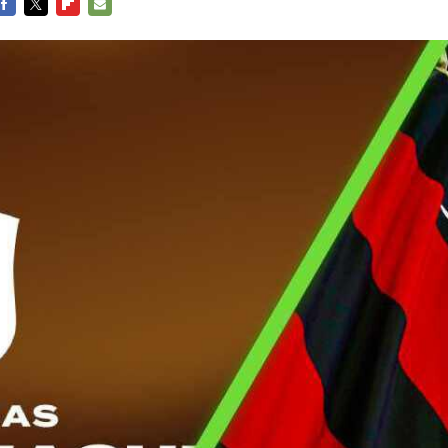
FACEBOOK
TWITTER
FLIPBOARD
E-
MAIL