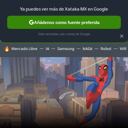
Ya puedes ver más de Xataka MX en Google
SELECCIÓN
GAMING
HOME
AUTO
TERRITORIO SAM
Añádenos como fuente preferida
Solo necesitas una cuenta de Google
×
HOY SE HABLA DE
Mercado Libre
IA
Samsung
NASA
Robot
Wifi