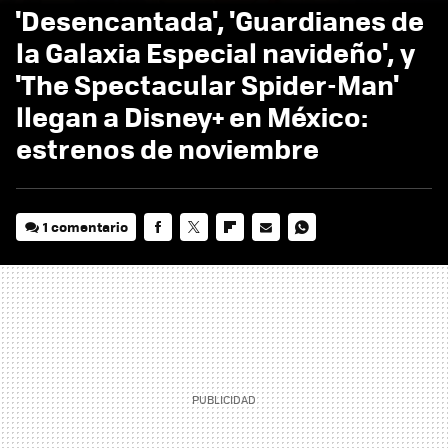
'Desencantada', 'Guardianes de
la Galaxia Especial navideño', y
'The Spectacular Spider-Man'
llegan a Disney+ en México:
estrenos de noviembre
1 comentario
FACEBOOK
TWITTER
FLIPBOARD
E-
WHATSAPP
MAIL