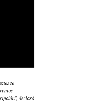
ones se
aremos
cripción”, declaró