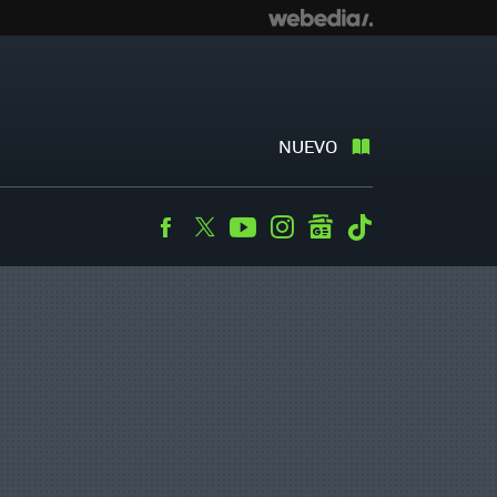
NUEVO
Facebook
Twitter
Youtube
Instagram
googlenews
Tiktok