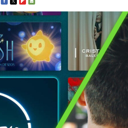
FACEBOOK
TWITTER
FLIPBOARD
E-
MAIL