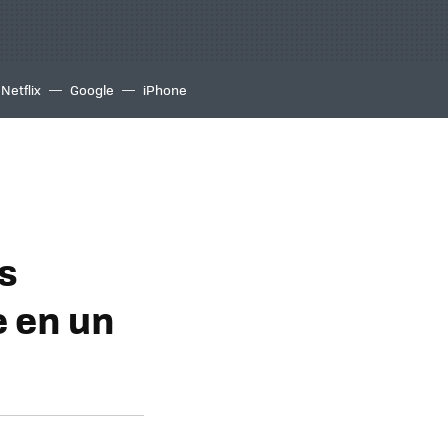
Netflix
Google
iPhone
s
e en un