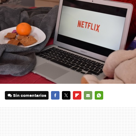
Sin comentarios
FACEBOOK
TWITTER
FLIPBOARD
E-
WHATSAPP
MAIL