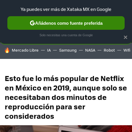
Ya puedes ver más de Xataka MX en Google
MENÚ
NUEVO
Añádenos como fuente preferida
SELECCIÓN
GAMING
HOME
AUTO
TERRITORIO SAM
Solo necesitas una cuenta de Google
×
HOY SE HABLA DE
Mercado Libre
IA
Samsung
NASA
Robot
Wifi
Esto fue lo más popular de Netflix
en México en 2019, aunque solo se
necesitaban dos minutos de
reproducción para ser
considerados