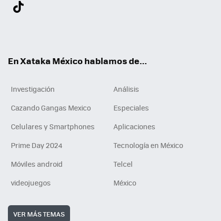
Twit
Fac
You
Inst
Tele
RSS
Flip
Link
ter
ebo
tub
agr
gra
boa
edI
Tikt
ok
e
am
m
rd
n
ok
En Xataka México hablamos de...
Investigación
Análisis
Cazando Gangas Mexico
Especiales
Celulares y Smartphones
Aplicaciones
Prime Day 2024
Tecnología en México
Móviles android
Telcel
videojuegos
México
VER MÁS TEMAS