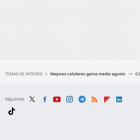
TEMAS DE INTERÉS
Mejores celulares gama media agosto
Có
Síguenos
Twit
Fac
You
Inst
Tele
RSS
Flip
Link
ter
ebo
tub
agr
gra
boa
edI
Tikt
ok
e
am
m
rd
n
ok