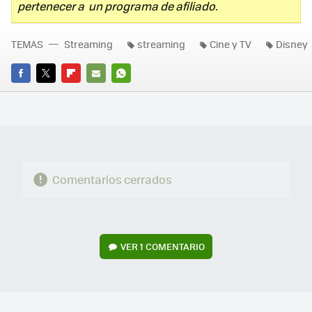
pertenecer a un programa de afiliado.
TEMAS
Streaming
streaming
Cine y TV
Disney
FACEBOOK
TWITTER
FLIPBOARD
E-
WHATSAPP
MAIL
Comentarios cerrados
VER
1 COMENTARIO