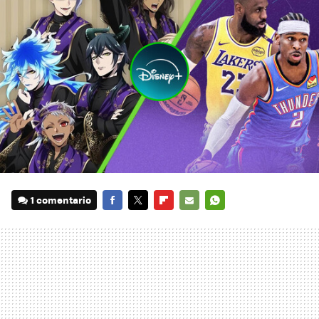
1 comentario
FACEBOOK
TWITTER
FLIPBOARD
E-
WHATSAPP
MAIL