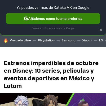
Ya puedes ver más de Xataka MX en Google
SELECCIÓN
GAMING
HOME
AUTO
TERRITORIO SAM
Añádenos como fuente preferida
Solo necesitas una cuenta de Google
×
HOY SE HABLA DE
Mercado Libre
Playstation
Samsung
Xiaomi
LG
Estrenos imperdibles de octubre
en Disney: 10 series, películas y
eventos deportivos en México y
Latam