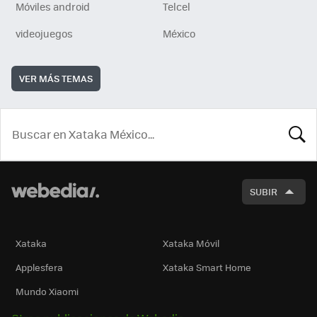
Móviles android
Telcel
videojuegos
México
VER MÁS TEMAS
BUSCA
SUBIR
Xataka
Xataka Móvil
Applesfera
Xataka Smart Home
Mundo Xiaomi