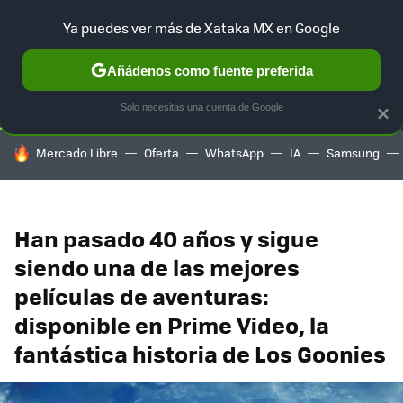
Ya puedes ver más de Xataka MX en Google
SELECCIÓN
GAMING
HOME
AUTO
TERRITORIO SAM
Añádenos como fuente preferida
Solo necesitas una cuenta de Google
×
HOY SE HABLA DE
Mercado Libre
Oferta
WhatsApp
IA
Samsung
Han pasado 40 años y sigue
siendo una de las mejores
películas de aventuras:
disponible en Prime Video, la
fantástica historia de Los Goonies