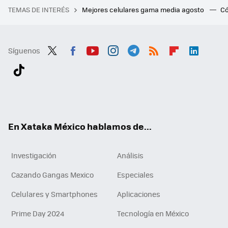
TEMAS DE INTERÉS
Mejores celulares gama media agosto
Có
Síguenos
Twit
Fac
You
Inst
Tele
RSS
Flip
Link
ter
ebo
tub
agr
gra
boa
edI
Tikt
ok
e
am
m
rd
n
ok
En Xataka México hablamos de...
Investigación
Análisis
Cazando Gangas Mexico
Especiales
Celulares y Smartphones
Aplicaciones
Prime Day 2024
Tecnología en México