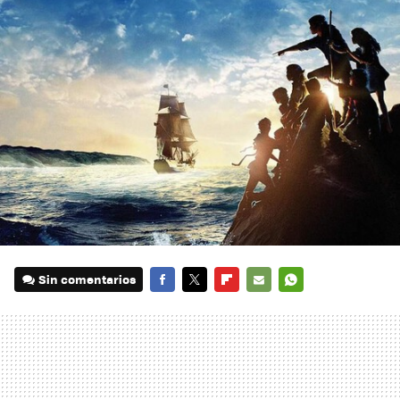
Sin comentarios
FACEBOOK
TWITTER
FLIPBOARD
E-
WHATSAPP
MAIL