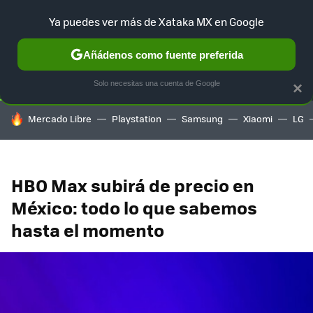
Ya puedes ver más de Xataka MX en Google
SELECCIÓN
GAMING
HOME
AUTO
TERRITORIO SAM
Añádenos como fuente preferida
Solo necesitas una cuenta de Google
×
HOY SE HABLA DE
Mercado Libre
Playstation
Samsung
Xiaomi
LG
HBO Max subirá de precio en
México: todo lo que sabemos
hasta el momento