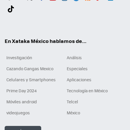
Twit
Fac
You
Inst
Tele
RSS
Flip
Link
ter
ebo
tub
agr
gra
boa
edI
Tikt
ok
e
am
m
rd
n
ok
En Xataka México hablamos de...
Investigación
Análisis
Cazando Gangas Mexico
Especiales
Celulares y Smartphones
Aplicaciones
Prime Day 2024
Tecnología en México
Móviles android
Telcel
videojuegos
México