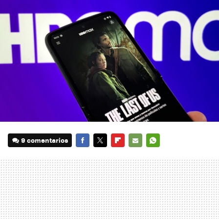
9 comentarios
FACEBOOK
TWITTER
FLIPBOARD
E-
WHATSAPP
MAIL