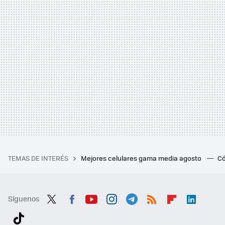
TEMAS DE INTERÉS
Mejores celulares gama media agosto
Có
Síguenos
Twit
Fac
You
Inst
Tele
RSS
Flip
Link