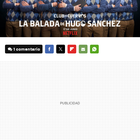
1 comentario
FACEBOOK
TWITTER
FLIPBOARD
E-
WHATSAPP
MAIL