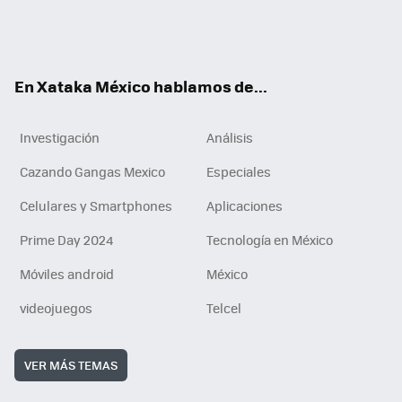
ter
ebo
tub
agr
gra
boa
edI
Tikt
ok
e
am
m
rd
n
ok
En Xataka México hablamos de...
Investigación
Análisis
Cazando Gangas Mexico
Especiales
Celulares y Smartphones
Aplicaciones
Prime Day 2024
Tecnología en México
Móviles android
México
videojuegos
Telcel
VER MÁS TEMAS