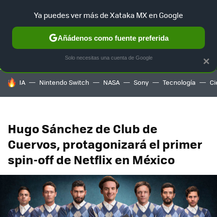
Ya puedes ver más de Xataka MX en Google
SELECCIÓN
GAMING
HOME
AUTO
TERRITORIO SAM
Añádenos como fuente preferida
Solo necesitas una cuenta de Google
×
HOY SE HABLA DE
IA
Nintendo Switch
NASA
Sony
Tecnología
Ci
Hugo Sánchez de Club de
Cuervos, protagonizará el primer
spin-off de Netflix en México