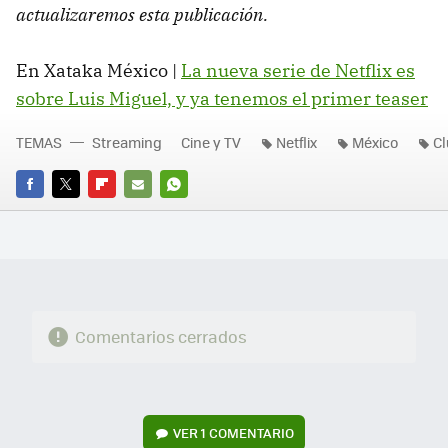
actualizaremos esta publicación.
En Xataka México |
La nueva serie de Netflix es
sobre Luis Miguel, y ya tenemos el primer teaser
TEMAS
Streaming
Cine y TV
Netflix
México
Cl
FACEBOOK
TWITTER
FLIPBOARD
E-
WHATSAPP
MAIL
Comentarios cerrados
VER
1 COMENTARIO