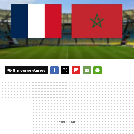
Sin comentarios
FACEBOOK
TWITTER
FLIPBOARD
E-
WHATSAPP
MAIL