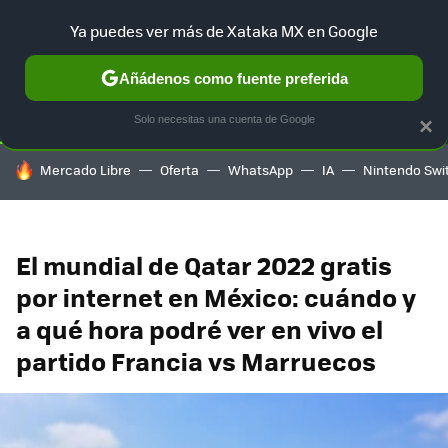
Ya puedes ver más de Xataka MX en Google
SELECCIÓN
GAMING
HOME
AUTO
TERRITORIO SAM
Añádenos como fuente preferida
Solo necesitas una cuenta de Google
×
HOY SE HABLA DE
Mercado Libre
Oferta
WhatsApp
IA
Nintendo Swi
El mundial de Qatar 2022 gratis
por internet en México: cuándo y
a qué hora podré ver en vivo el
partido Francia vs Marruecos