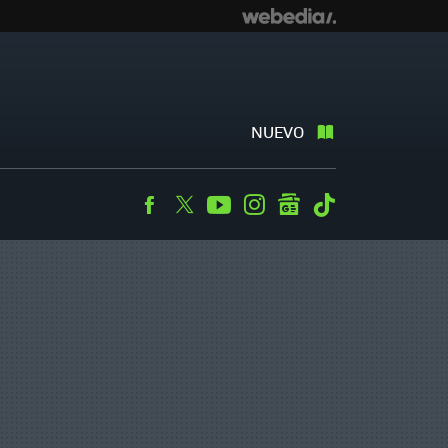
NUEVO
Facebook
Twitter
Youtube
Instagram
googlenews
Tiktok