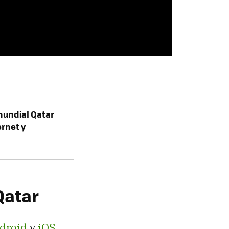
 mundial Qatar
ernet y
Qatar
droid
y
iOS
,