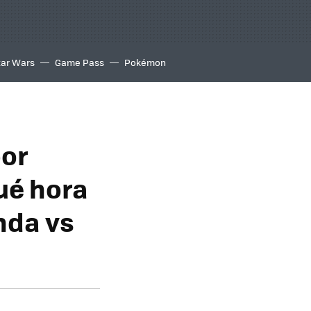
tar Wars
Game Pass
Pokémon
por
ué hora
nda vs