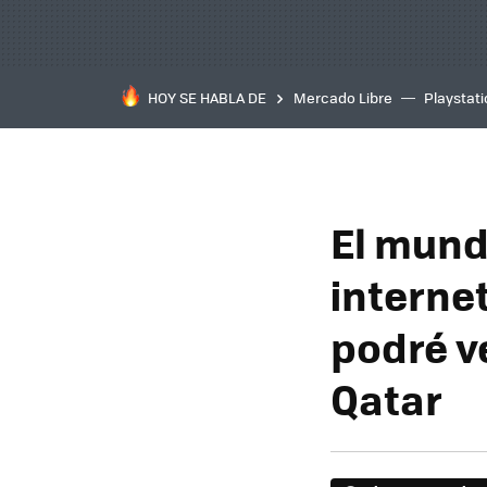
HOY SE HABLA DE
Mercado Libre
Playstat
El mund
interne
podré ve
Qatar