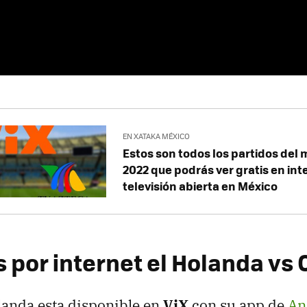
EN XATAKA MÉXICO
Estos son todos los partidos del
2022 que podrás ver gratis en int
televisión abierta en México
s por internet el Holanda vs 
landa esta disponible en
ViX
con su app de
An