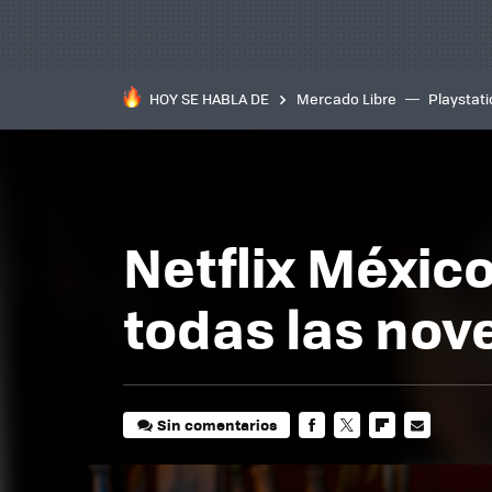
HOY SE HABLA DE
Mercado Libre
Playstat
Netflix Méxic
todas las no
Sin comentarios
FACEBOOK
TWITTER
FLIPBOARD
E-
MAIL