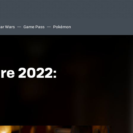
tar Wars
Game Pass
Pokémon
re 2022: