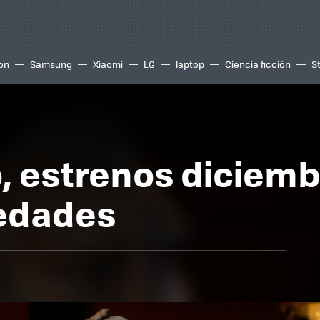
ion
Samsung
Xiaomi
LG
laptop
Ciencia ficción
S
o, estrenos diciemb
vedades