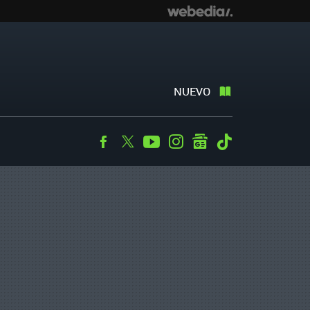
NUEVO
Facebook
Twitter
Youtube
Instagram
googlenews
Tiktok