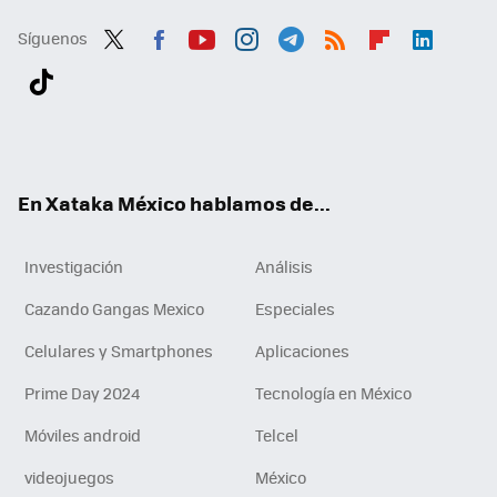
Síguenos
Twit
Fac
You
Inst
Tele
RSS
Flip
Link
ter
ebo
tub
agr
gra
boa
edI
Tikt
ok
e
am
m
rd
n
ok
En Xataka México hablamos de...
Investigación
Análisis
Cazando Gangas Mexico
Especiales
Celulares y Smartphones
Aplicaciones
Prime Day 2024
Tecnología en México
Móviles android
Telcel
videojuegos
México