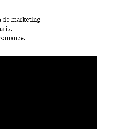
va de marketing
aris,
 romance.