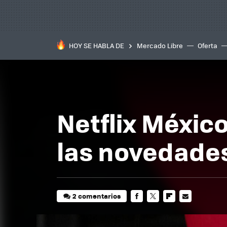
HOY SE HABLA DE
Mercado Libre
Oferta
Netflix Méxic
las novedade
2 comentarios
FACEBOOK
TWITTER
FLIPBOARD
E-
MAIL