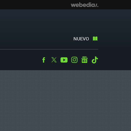
NUEVO
Facebook
Twitter
Youtube
Instagram
googlenews
Tiktok