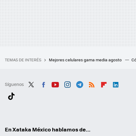
TEMAS DE INTERÉS
Mejores celulares gama media agosto
Có
Síguenos
Twit
Fac
You
Inst
Tele
RSS
Flip
Link
ter
ebo
tub
agr
gra
boa
edI
Tikt
ok
e
am
m
rd
n
ok
En Xataka México hablamos de...