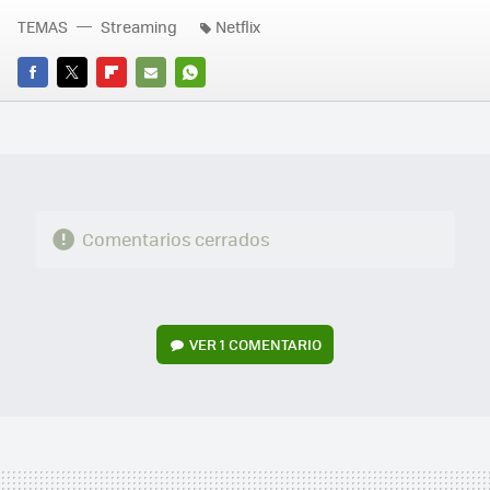
TEMAS
Streaming
Netflix
FACEBOOK
TWITTER
FLIPBOARD
E-
WHATSAPP
MAIL
Comentarios cerrados
VER
1 COMENTARIO