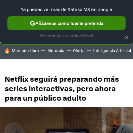
Ya puedes ver más de Xataka MX en Google
SELECCIÓN
GAMING
HOME
AUTO
TERRITORIO SAM
Añádenos como fuente preferida
Solo necesitas una cuenta de Google
×
HOY SE HABLA DE
Mercado Libre
Motorola
Oferta
Inteligencia Artificial
Netflix seguirá preparando más
series interactivas, pero ahora
para un público adulto