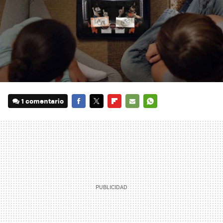
1 comentario
FACEBOOK
TWITTER
FLIPBOARD
E-
WHATSAPP
MAIL