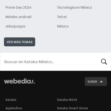
Prime Day 2024
Tecnología en México
Móviles android
Telcel
videojuegos
México
VER MÁS TEMAS
BUSCA
SUBIR
Xataka
Xataka Móvil
Applesfera
Xataka Smart Home