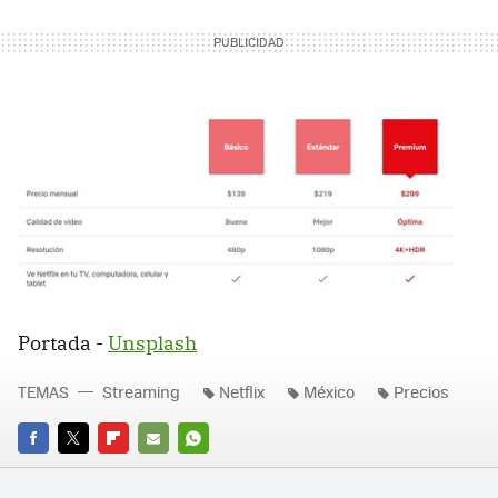
Portada -
Unsplash
TEMAS
Streaming
Netflix
México
Precios
FACEBOOK
TWITTER
FLIPBOARD
E-
WHATSAPP