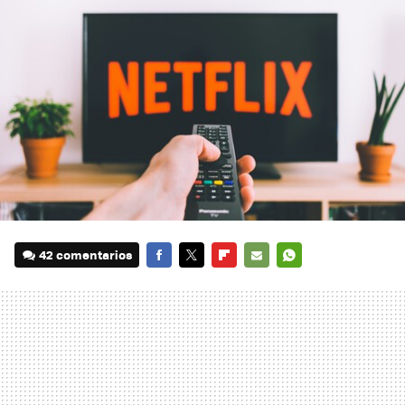
42 comentarios
FACEBOOK
TWITTER
FLIPBOARD
E-
WHATSAPP
MAIL