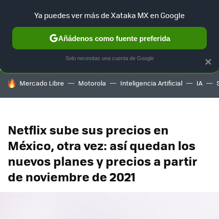
Ya puedes ver más de Xataka MX en Google
SELECCIÓN
GAMING
HOME
AUTO
TERRITORIO SAM
Añádenos como fuente preferida
Solo necesitas una cuenta de Google
×
HOY SE HABLA DE
Mercado Libre
Motorola
Inteligencia Artificial
IA
Netflix sube sus precios en
México, otra vez: así quedan los
nuevos planes y precios a partir
de noviembre de 2021