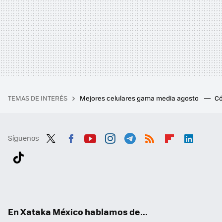
TEMAS DE INTERÉS
Mejores celulares gama media agosto
Có
Síguenos
Twit
Fac
You
Inst
Tele
RSS
Flip
Link
ter
ebo
tub
agr
gra
boa
edI
Tikt
ok
e
am
m
rd
n
ok
En Xataka México hablamos de...