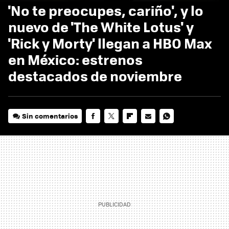
'No te preocupes, cariño', y lo
nuevo de 'The White Lotus' y
'Rick y Morty' llegan a HBO Max
en México: estrenos
destacados de noviembre
Sin comentarios
FACEBOOK
TWITTER
FLIPBOARD
E-
WHATSAPP
MAIL