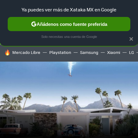
Ya puedes ver más de Xataka MX en Google
SELECCIÓN
GAMING
HOME
AUTO
TERRITORIO SAM
Añádenos como fuente preferida
Solo necesitas una cuenta de Google
×
HOY SE HABLA DE
Mercado Libre
Playstation
Samsung
Xiaomi
LG