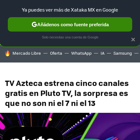
Ya puedes ver más de Xataka MX en Google
SELECCIÓN
GAMING
HOME
AUTO
TERRITORIO SAM
Añádenos como fuente preferida
Solo necesitas una cuenta de Google
×
HOY SE HABLA DE
Mercado Libre
Oferta
WhatsApp
IA
Samsung
TV Azteca estrena cinco canales
gratis en Pluto TV, la sorpresa es
que no son ni el 7 ni el 13