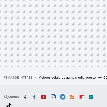
TEMAS DE INTERÉS
Mejores celulares gama media agosto
Có
Síguenos
Twit
Fac
You
Inst
Tele
RSS
Flip
Link