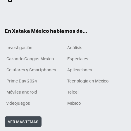
ter
ebo
tub
agr
gra
boa
edI
Tikt
ok
e
am
m
rd
n
ok
En Xataka México hablamos de...
Investigación
Análisis
Cazando Gangas Mexico
Especiales
Celulares y Smartphones
Aplicaciones
Prime Day 2024
Tecnología en México
Móviles android
Telcel
videojuegos
México
VER MÁS TEMAS