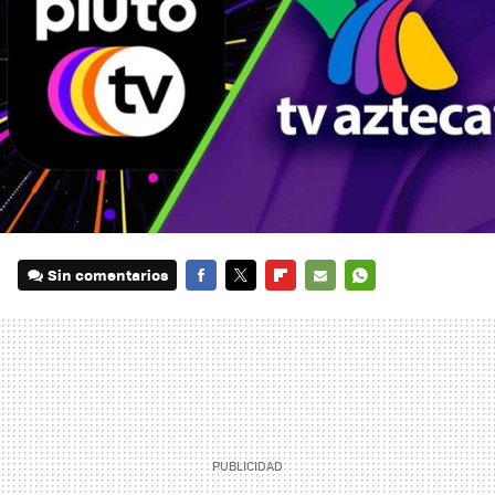
Sin comentarios
FACEBOOK
TWITTER
FLIPBOARD
E-
WHATSAPP
MAIL