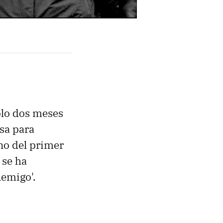
olo dos meses
sa para
eno del primer
a se ha
nemigo'.