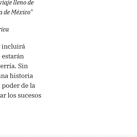
iaje lleno de
a de México"
rica
 incluirá
 estarán
erría. Sin
na historia
l poder de la
ar los sucesos