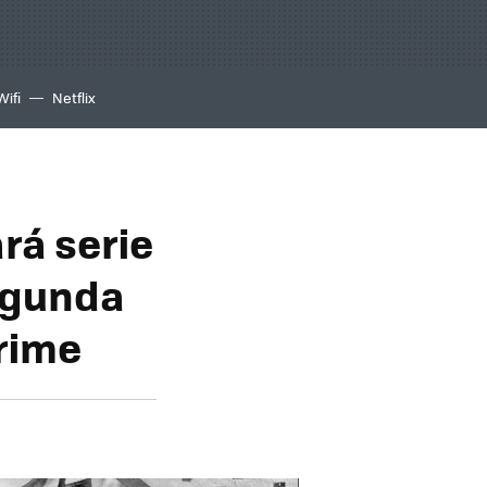
Wifi
Netflix
rá serie
segunda
rime