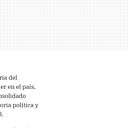
ria del
r en el país,
nsolidado
ria política y
8.