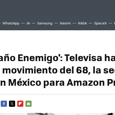
WhatsApp
IA
Samsung
Xiaomi
NASA
SpaceX
año Enemigo': Televisa ha
l movimiento del 68, la 
n México para Amazon P
FACEBOOK
TWITTER
FLIPBOARD
E-