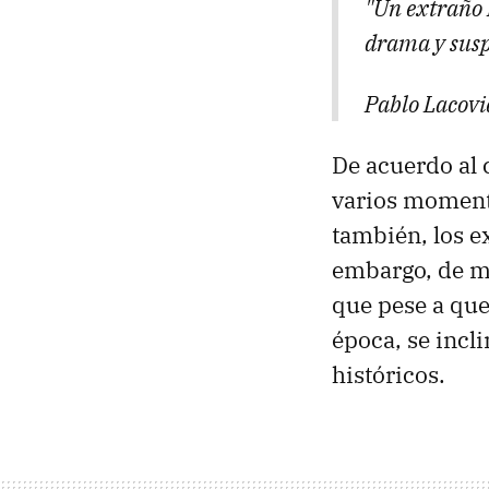
"Un extraño 
drama y susp
Pablo Lacovi
De acuerdo al 
varios momento
también, los e
embargo, de mo
que pese a que 
época, se incl
históricos.