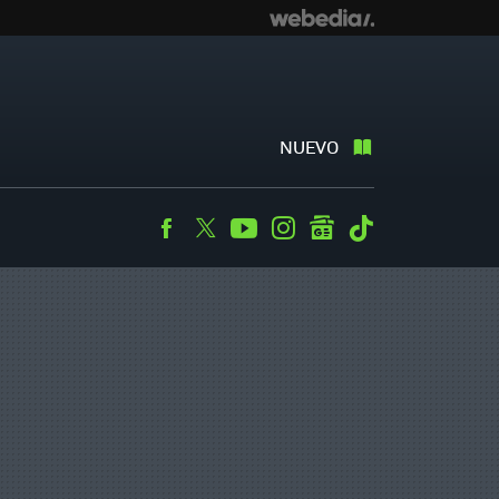
NUEVO
Facebook
Twitter
Youtube
Instagram
googlenews
Tiktok