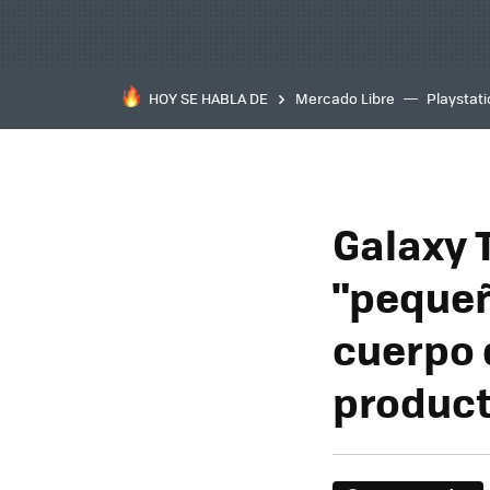
HOY SE HABLA DE
Mercado Libre
Playstat
Galaxy T
"pequeñ
cuerpo 
product