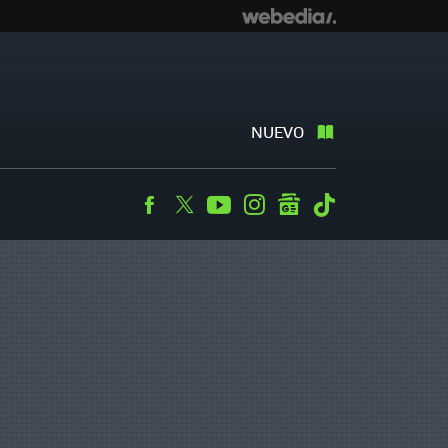
NUEVO
Facebook
Twitter
Youtube
Instagram
googlenews
Tiktok