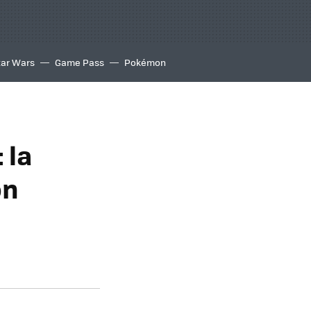
tar Wars
Game Pass
Pokémon
 la
on